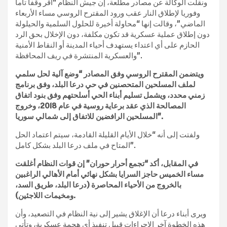
ونقلت الوكالة عن مصادر مطلعة، إن جيش النظام “أقر وقفا تاما
وفوريا لإطلاق النار عقب ورود المقترح الروسي مساء الأربعاء
الماضي”، وقالت إنها “محاولة أخيرة للحلول السلمية والحيلولة
دون إطلاق عملية عسكرية قد تكون مكلفة، دون الإخلال بحق الرد
الحازم على أي اعتداء يستهدف أحياء المدينة أو النقاط الأمنية
والعسكرية المنتشرة في ريف المحافظة”.
ويتضمن المقترح الروسي وفق المصادر “وضع آلية لحل سلمي
لملف المسلحين المتحصنين في حي درعا البلد، وفق برنامج
زمني محدد، ويشمل تسليم أبناء الحي أسلحتهم وفق بنود اتفاق
المصالحة الذي عقد برعاية روسية في عام 2018، وخروج
المسلحين الرافضين للاتفاق إلى شمالي سوريا”.
ولفتت إلى أنه “خلال الأيام القليلة القادمة، سيتم اعتماد الحل
المتاح في ملف درعا البلد بشكل كامل”.
في المقابل، أكد “تجمع أحرار حوران” إن قوات النظام أغلقت
مساء الخميس حاجز السرايا بشكل نهائي أمام الأهالي الراغبين
بالخروج من الأحياء المحاصرة (درعا البلد، طريق السد،
ومخيمات اللاجئين).
ويرى أبناء درعا أن الإغلاق يشير إلى نية النظام في التصعيد، وأن
هذه الخطوة آخر الإجراءات قبيل تنفيذ أي هجمة عسكرية، وتأتي