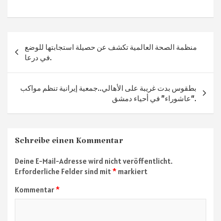
ce
le
wi
h
ile
b
gr
tt
at
n
o
a
er
sA
Beitragsnavigation
منظمة الصحة العالمية تكشف عن حصيلة استجابتها للوضع
ok
m
p
في درعا.
p
بطقوس بدت غريبة على الأهالي..جمعية إيرانية تنظم مواكب
“عاشوراء” في أحياء دمشق.
Schreibe einen Kommentar
Deine E-Mail-Adresse wird nicht veröffentlicht.
Erforderliche Felder sind mit
*
markiert
Kommentar
*