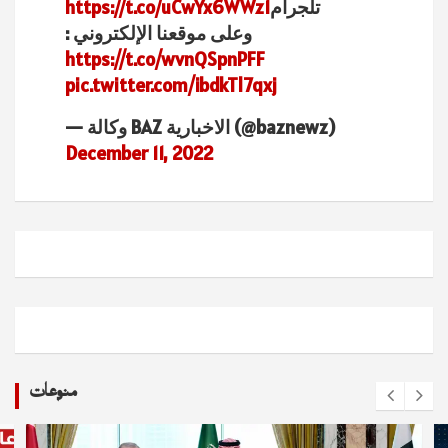
تلجرام
https://t.co/uCwYx6WWz1
وعلى موقعنا الإلكتروني :
https://t.co/wvnQSpnPFF
pic.twitter.com/ibdkTl7qxj
— وكالة BAZ الاخبارية (@baznewz)
December 11, 2022
منوعات