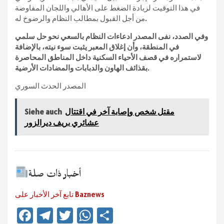
في هذا التوقيت لزيادة الضغط على الأهالي واللجان المفاوضة
من أجل القبول بمطالب النظام والرضوخ له.
وفي الصدد، نفى المصدر ادعاءات النظام بالسعي نحو حل سلمي
في المنطقة، وأن إغلاق المعبر يثبت سوء نيته، بالإضافة
لاستمراره في قصف الأحياء السكنية داخل المناطق المحاصرة
.
بقذائف الهاون والدبابات والمضادات الأرضية
المصدر الحدث السوري
مقتل شخص وإصابة آخر في اقتتال
Siehe auch
عشائري بريف ديرالزور
أخبار ذات صلة
تابع آخر الأخبار على Baznews
Fa
Te
T
W
Te