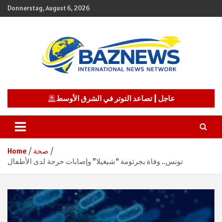
Skip
Donnerstag, August 6, 2026
to
content
شبكة باز الإخبارية
BAZNEWS
عاجل | تصاعد التوتر في الشرق الأوسط
صحة
Home
تونس.. وفاة بجرثومة “شيغيلا” وإصابات حرجة لدى الأطفال