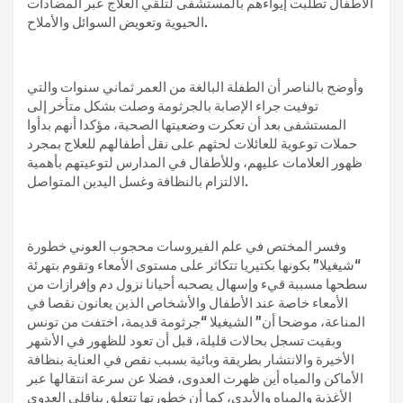
الأطفال تطلبت إيواءهم بالمستشفى لتلقي العلاج عبر المضادات
الحيوية وتعويض السوائل والأملاح.
وأوضح بالناصر أن الطفلة البالغة من العمر ثماني سنوات والتي
توفيت جراء الإصابة بالجرثومة وصلت بشكل متأخر إلى
المستشفى بعد أن تعكرت وضعيتها الصحية، مؤكدا أنهم بدأوا
حملات توعوية للعائلات لحثهم على نقل أطفالهم للعلاج بمجرد
ظهور العلامات عليهم، وللأطفال في المدارس لتوعيتهم بأهمية
الالتزام بالنظافة وغسل اليدين المتواصل.
وفسر المختص في علم الفيروسات محجوب العوني خطورة
“شيغيلا” بكونها بكتيريا تتكاثر على مستوى الأمعاء وتقوم بتهرئة
سطحها مسببة قيء وإسهال يصحبه أحيانا نزول دم وإفرازات من
الأمعاء خاصة عند الأطفال والأشخاص الذين يعانون نقصا في
المناعة، موضحا أن” الشيغيلا “جرثومة قديمة، اختفت من تونس
وبقيت تسجل بحالات قليلة، قبل أن تعود للظهور في الأشهر
الأخيرة والانتشار بطريقة وبائية بسبب نقص في العناية بنظافة
الأماكن والمياه أين ظهرت العدوى، فضلا عن سرعة انتقالها عبر
الأغذية والمياه والأيدي، كما أن خطورتها تتعلق بناقلي العدوى