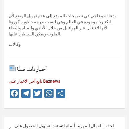
ودعا الدوعاجي في تصريحات للموقع إلى عدم تهويل الوضع لأن
البكتيريا موجودة في العالم وهي ليست بدرجة خطورة كورونا
لأنها لا تنتقل عبر الهواء بل من خلال الأيادي والمياه والغذاء
الملوث ويمكن السيطرة عليها.
وكالات
أخبار ذات صلة
تابع آخر الأخبار على Baznews
Fa
Te
T
W
Te
ce
le
wi
h
ile
b
gr
tt
at
n
o
a
er
sA
Beitragsnavigation
لجذب العمال المهرة.. ألمانيا تستعد لتسهيل الحصول على