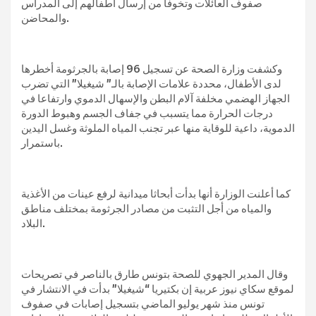
صفوف العائلات وتخوفا من إرسال أطفالهم إلى المدراس
والمحاضن.
وكشفت وزارة الصحة عن تسجيل 96 إصابة بالجرثومة أخطرها
لدى الأطفال، محددة علامات الإصابة بالـ” شيغيلا” التي تضرب
الجهاز الهضمي مخلفة آلام البطن والإسهال الدموي وارتفاعا في
درجات الحرارة مما يتسبب في جفاف الجسم وهبوط الدورة
الدموية، داعية للوقاية منها عبر تجنب المياه الملوثة وغسل اليدين
باستمرار.
كما أعلنت الوزارة أنها بدأت أبحاثا ميدانية لرفع عينات من الأغذية
والمياه من أجل التثبت من مصادر الجرثومة بمختلف مناطق
البلاد.
وقال المدير الجهوي للصحة بتونس طارق بالناصر في تصريحات
لموقع سكاي نيوز عربية إن بكتيريا “شيغيلا” بدأت في الانتشار في
تونس منذ شهر يوليو الماضي بتسجيل إصابات في صفوف