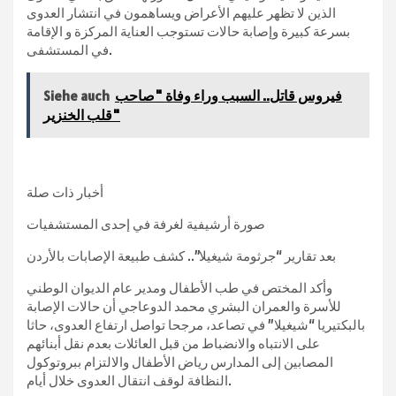
الذين لا تظهر عليهم الأعراض ويساهمون في انتشار العدوى
بسرعة كبيرة وإصابة حالات تستوجب العناية المركزة و الإقامة
في المستشفى.
فيروس قاتل.. السبب وراء وفاة "صاحب
Siehe auch
قلب الخنزير"
أخبار ذات صلة
صورة أرشيفية لغرفة في إحدى المستشفيات
بعد تقارير “جرثومة شيغيلا”.. كشف طبيعة الإصابات بالأردن
وأكد المختص في طب الأطفال ومدير عام الديوان الوطني
للأسرة والعمران البشري محمد الدوعاجي أن حالات الإصابة
بالبكتيريا “شيغيلا” في تصاعد، مرجحا تواصل ارتفاع العدوى، حاثا
على الانتباه والانضباط من قبل العائلات بعدم نقل أبنائهم
المصابين إلى المدارس رياض الأطفال والالتزام ببروتوكول
النظافة لوقف انتقال العدوى خلال أيام.