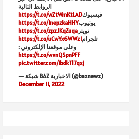
الروابط التالية
فيسبوك
https://t.co/wZtWmKtLAD
يوتيوب
https://t.co/InepzkaHHY
تويتر
https://t.co/zpzJKqZuqa
تلجرام
https://t.co/uCwYx6WWz1
وعلى موقعنا الإلكتروني :
https://t.co/wvnQSpnPFF
pic.twitter.com/ibdkTl7qxj
— شبكة BAZ الاخبارية (@baznewz)
December 11, 2022