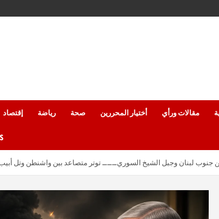
ة
مقالات ورأي
أختيار المحررين
صحة
رياضة
إقتصاد
من
 من جنوب لبنان وجبل الشيخ السوري……… توتر متصاعد بين واشنطن وتل أبيب..