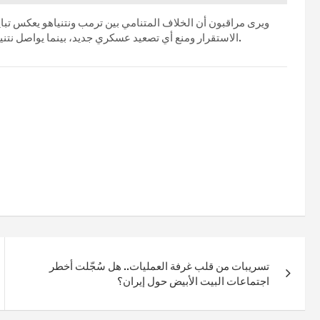
ويرى مراقبون أن الخلاف المتنامي بين ترمب ونتنياهو يعكس تباي
الاستقرار ومنع أي تصعيد عسكري جديد، بينما يواصل نتنياهو التمسك بسياسة الضغط والتصعيد العسكري في أكثر من جبهة.
تسريبات من قلب غرفة العمليات.. هل سُجّلت أخطر
اجتماعات البيت الأبيض حول إيران؟