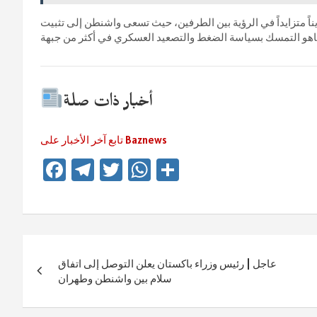
ناً متزايداً في الرؤية بين الطرفين، حيث تسعى واشنطن إلى تثبيت
أخبار ذات صلة
تابع آخر الأخبار على Baznews
Fa
Te
T
W
Te
ce
le
wi
h
ile
b
gr
tt
at
n
o
a
er
sA
Beitragsnavigation
ok
m
p
عاجل | رئيس وزراء باكستان يعلن التوصل إلى اتفاق
p
سلام بين واشنطن وطهران