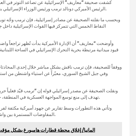
كشفت صحيفة “معاريف” الإسرائيلية عن تصاعد التوتر في العلا
الرئيس الأميركي دونالد ترمب ورئيس الوزراء الإسرائيلي بنيامين نتنياهو بشأن التطورات الأمنية والسياسية في لبنان وسوريا.
وبحسب ما نقلته الصحيفة عن مصادر إسرائيلية، فإن ترمب وجّه توبيخاً
النقاط الخمس التي تتمركز فيها القوات الإسرائيلية داخل
وأوضحت “معاريف” أن الإدارة الأميركية بدأت تُظهر تراجعاً واض
قيود ميدانية مرتبطة بحرية التحرك الإسرائيلي في الساحة اللبنانية
ووفقاً للصحيفة، فإن ترمب ناقش بشكل مباشر خلال إحدى المحادثات 
وفي جبل الشيخ السوري، معبّراً عن استياء واشنطن من استم
ونقلت الصحيفة عن مصدر إسرائيلي قوله إن “ترمب قيّد فعلياً حر
تهدف إلى منع توسع المواجهة العسكرية في المنطقة، خصوصاً مع اقتراب التوصل إلى تفاهمات أوسع تتعلق بإيران ولبنان.
وتأتي هذه التطورات وسط تقارير عن جهود أميركية مكثفة لفرض 
المفاوضات المستمرة بين واشنطن وطهران بشأن الملف النووي والترتيبات الأمنية في المنطقة.
المانيا/ إغلاق محطة قطارات هامبورغ بشكل مؤقت 