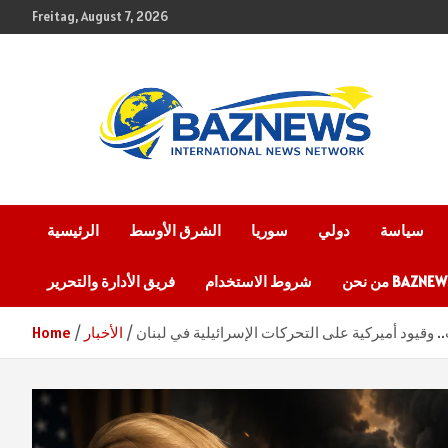
Skip
Freitag, August 7, 2026
to
content
شبكة باز الإخبارية
BAZNEWS
سياسة
دولي
سوريا
الشرق الأوسط
الرئيسية
 نحن BAZNEWS
شروط الاستخدام
فريق الأدارة والتحرير
 وقيود أميركية على التحركات الإسرائيلية في لبنان
الأخبار
Home