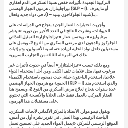
التركيبة الجديدة تأثيرات خفض نسبة السكر في الدم لعقاري
تيزاجليتازار، هرمون الجهاز الهضمي (GLP – 1)، أو ما يعرف
بـ(شبيه الجلوكاجون ببتيد – 1)، في دواء جديد وفعال .
وأجريت اختبارات العقار الجديد بنجاح في الدراسات على
الحيوانات. ونشرت النتائج في العدد الأخير من دورية «نيتشر
ميتابوليزم». ويحسن عقار «تيزاجليتازار» التمثيل الغذائي
للجلوكوز والدهون لدى مرضى السكري من النوع 2، ويعمل على
مستقبلين داخل نواة الخلية لزيادة حساسية الأنسولين، وتم إثبات
ذلك في المرحلة الثالثة من التجارب السريرية.
ومع ذلك، تسبب «تيزاجليتازار» أيضاً في حدوث تأثيرات غير
مرغوب فيها، مثل علامات تلف الكلى. ومن أجل استخدام الدواء
علاجيا، استخدم الباحثون حيلة، حيث دمجوه باستخدام الكيمياء
الحيوية مع هرمون الجهاز الهضمي (GLP – 1) والذي استخدم منذ
عدة سنوات بنجاح لعلاج مرض السكري من النوع 2، ويسمح هذا
العقار المركب بالعمل فقط على الخلايا والأنسجة التي تحتوي
على مستقبلات هذا الهرمون.
ويقول تيمو مولر، الأستاذ بالمركز الألماني لأبحاث السكري،
الباحث الرئيسي بهذا العمل، في تقرير نشره أول من أمس،
الموقع الرسمي للمركز، «يعمل الدواء الجديد على تحسين تحمل