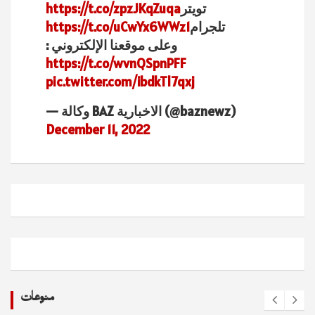
تويتر
https://t.co/zpzJKqZuqa
تلجرام
https://t.co/uCwYx6WWz1
وعلى موقعنا الإلكتروني :
https://t.co/wvnQSpnPFF
pic.twitter.com/ibdkTl7qxj
— وكالة BAZ الاخبارية (@baznewz)
December 11, 2022
منوعات