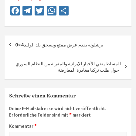
Fa
Te
T
W
Te
ce
le
wi
h
ile
b
gr
tt
at
n
o
a
er
sA
Beitragsnavigation
برشلونة يقدم عرض ممتع ويسحق بلد الوليد4×0
ok
m
p
p
المسلط ينفي الأخبار الإيرانية والمقربة من النظام السوري
حول طلب تركيا مغادرة المعارضة
Schreibe einen Kommentar
Deine E-Mail-Adresse wird nicht veröffentlicht.
Erforderliche Felder sind mit
*
markiert
Kommentar
*