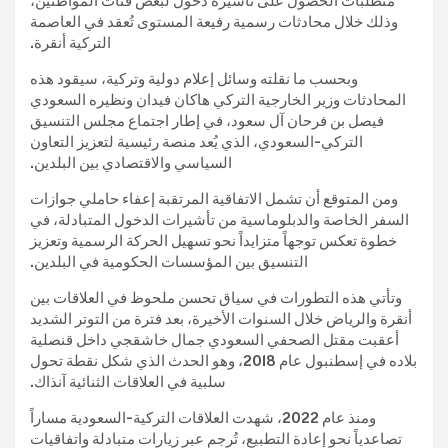
متطلبات الحصول على تأشيرة دخول لبعض فئات المواطنين،
وذلك خلال محادثات رسمية رفيعة المستوى تُعقد في العاصمة
التركية أنقرة.
وبحسب ما نقلته وسائل إعلام دولية وتركية، سيقود هذه
المحادثات وزير الخارجية التركي هاكان فيدان ونظيره السعودي
فيصل بن فرحان آل سعود، في إطار اجتماع مجلس التنسيق
التركي-السعودي، الذي يُعد منصة رئيسية لتعزيز التعاون
السياسي والاقتصادي بين البلدين.
ومن المتوقع أن تشمل الاتفاقية المرتقبة إعفاء حاملي جوازات
السفر الخاصة والدبلوماسية من تأشيرات الدخول المتبادلة، في
خطوة تعكس توجهاً متزايداً نحو تسهيل الحركة الرسمية وتعزيز
التنسيق بين المؤسسات الحكومية في البلدين.
وتأتي هذه التطورات في سياق تحسن ملحوظ في العلاقات بين
أنقرة والرياض خلال السنوات الأخيرة، بعد فترة من التوتر الشديد
أعقبت مقتل الصحفي السعودي جمال خاشقجي داخل قنصلية
بلاده في إسطنبول عام 2018، وهو الحدث الذي شكل نقطة تحول
سلبية في العلاقات الثنائية آنذاك.
ومنذ عام 2022، شهدت العلاقات التركية-السعودية مساراً
تصاعدياً نحو إعادة التطبيع، تُرجم عبر زيارات متبادلة واتفاقيات