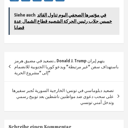
ce
le
wi
h
ile
b
gr
tt
at
n
في مؤتمرها الصحفي اليوم تناول القائد
Siehe auch
sA
er
a
o
خميس جلاب رئيس الحركة الشعبيه قطاع الشمال عدة
قضايا
ok
m
p
p
Beitragsnavigation
تصعيد في مضيق هرمز.. Donald J. Trump يتهم إيران
باستهداف سفن “غير مرتبطة” ويدعو كوريا الجنوبية للانضمام
إلى “مشروع الحرية”
تصعيد دبلوماسي في تونس: الخارجية السورية تُجبر سفيرها
على سحب دعوى ضد مواطنين ناشطين بعد توبيخ رسمي
وتدخل أمني تونسي