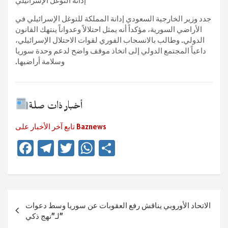
إدانة التوغل الإسرائيلي
جدد وزير الخارجية السعودي إدانة المملكة للتوغل الإسرائيلي في
الأراضي السورية، مؤكداً أنه يمثل احتلالاً وعدواناً ينتهك القانون
الدولي. وطالب بالانسحاب الفوري لقوات الاحتلال الإسرائيلي،
داعياً المجتمع الدولي إلى اتخاذ موقف واضح لدعم وحدة سوريا
وسلامة أراضيها.
أخبار ذات صلة
تابع آخر الأخبار على Baznews
Fa
Te
T
W
Te
ce
le
wi
h
ile
b
gr
tt
at
n
o
a
er
sA
Beitragsnavigation
الاتحاد الأوروبي يناقش رفع العقوبات عن سوريا وسط دعوات
ok
m
p
لـ”نهج ذكي”