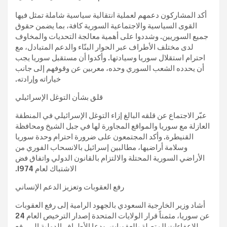
أكد المشاركون دعمهم لعملية انتقالية سياسية شاملة تمثل فيها
القوى السياسية والاجتماعية السورية كافة، بما يضمن حقوق
جميع السوريين. وشددوا على أهمية معالجة التحديات والمخاوف
لدى مختلف الأطراف عبر الحوار البنّاء والدعم المتبادل، مع
احترام استقلال سوريا وسيادتها. وأكدوا أن مستقبل سوريا يجب
أن يحدده الشعب السوري وحده، معربين عن وقوفهم إلى جانب
خياراته وإرادته.
قلق بشأن التوغل الإسرائيلي
عبّر الاجتماع عن قلقه البالغ إزاء التوغل الإسرائيلي في المنطقة
العازلة مع سوريا والمواقع المجاورة لها في جبل الشيخ ومحافظة
القنيطرة. وأكد المجتمعون على ضرورة احترام وحدة سوريا
وسلامة أراضيها، مطالبين إسرائيل بالانسحاب الفوري من
الأراضي السورية المحتلة والالتزام بالقانون الدولي واتفاق فض
الاشتباك لعام 1974.
رفع العقوبات وتعزيز الدعم الإنساني
أشاد وزير الخارجية السعودي بالجهود الرامية إلى رفع العقوبات
عن سوريا، مثمناً قرار الولايات المتحدة إصدار الترخيص العام 24
للإعفاءات المتصلة بالعقوبات. ودعا الأطراف الدولية إلى رفع