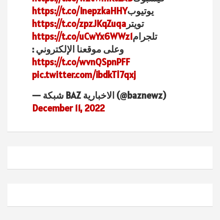
يوتيوب
https://t.co/InepzkaHHY
تويتر
https://t.co/zpzJKqZuqa
تلجرام
https://t.co/uCwYx6WWz1
وعلى موقعنا الإلكتروني :
https://t.co/wvnQSpnPFF
pic.twitter.com/ibdkTl7qxj
— شبكة BAZ الاخبارية (@baznewz)
December 11, 2022