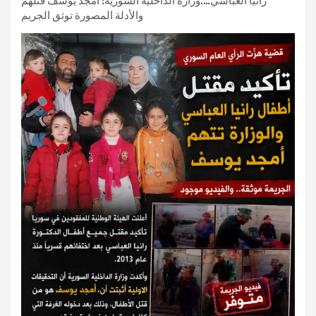
رانيا العباسي….وزارة الداخلية السورية: أمجد يوسف قتلهم
والأدلة المصورة توثق الجريم