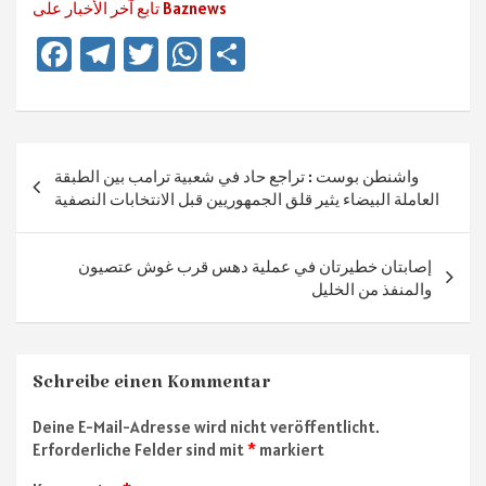
تابع آخر الأخبار على Baznews
Fa
Te
T
W
Te
ce
le
wi
h
ile
b
gr
tt
at
n
o
a
er
sA
Beitragsnavigation
واشنطن بوست : تراجع حاد في شعبية ترامب بين الطبقة
ok
m
p
العاملة البيضاء يثير قلق الجمهوريين قبل الانتخابات النصفية
p
إصابتان خطيرتان في عملية دهس قرب غوش عتصيون
والمنفذ من الخليل
Schreibe einen Kommentar
Deine E-Mail-Adresse wird nicht veröffentlicht.
Erforderliche Felder sind mit
*
markiert