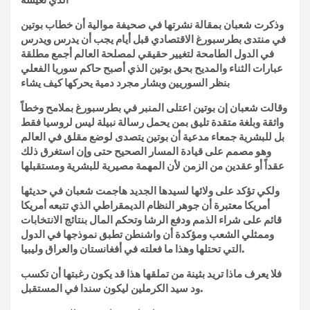
وذكرت شعبان بمقالة نشرتها في صحيفة موالية أن خطاب بوتين
في منتدى بطرسبورغ الاقتصادي قبل أيام يجب أن يدرس ويدرس
في الدول الطامحة لتغيير حقيقي لمصلحة العالم أجمع مطلقة
عبارات الثناء والمديح بحق بوتين الذي أصبح حاكم سوريا الفعلي
بنظر السوريين وبشار مجرد دمية يحركها كيف يشاء
وقالت شعبان إن بوتين اعتلى المنبر في بطرسبورغ بملامح وخطاً
واثقة وبلغة متقدة تليق بمن يحمل رسالة نبيلة ليس لروسيا فقط
بل للبشرية جمعاء مدعية أن بوتين يتصدى لوضع مقلق في العالم
وهو مصمم على قيادة المسار الصحيح حتى وإن استغرق ذلك
عقداً أو عقدين من الزمن لأن المهمة مصيرية للبشرية ومستقبلها
ولكي تؤكد على ولائها لسيدها الجديد هاجمت شعبان في حديثها
أمريكا معتبرة أن جوهر النظام الديمقراطي الذي تتبعه أمريكا
قائم على شراء الذمم ودفع الرشا وتحكم المال بنتائج الانتخابات
وممثلي الشعب ومؤكدة أن واشنطن تطبق نموذجها في الدول
التي تحتلها وهذا ما فعلته في أفغانستان والعراق وليبيا.
فلا يعرف ماذا تريد بثينة من تملقها هذا قد يكون رغبتها أن تكسب
ود سيد الكرملين ليكون سندا في المستقبل.