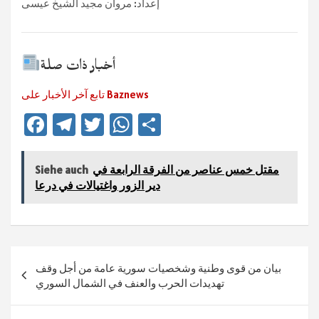
إعداد: مروان مجيد الشيخ عيسى
أخبار ذات صلة
تابع آخر الأخبار على Baznews
Fa
Te
T
W
Te
ce
le
wi
h
ile
b
gr
tt
at
n
مقتل خمس عناصر من الفرقة الرابعة في
Siehe auch
sA
er
a
o
دير الزور واغتيالات في درعا
ok
m
p
p
Beitragsnavigation
بيان من قوى وطنية وشخصيات سورية عامة من أجل وقف
تهديدات الحرب والعنف في الشمال السوري