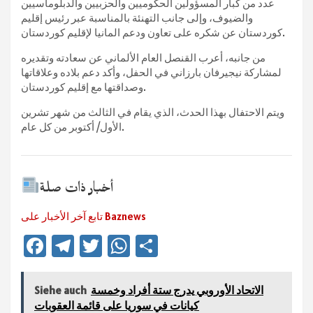
عدد من كبار المسؤولين الحكوميين والحزبيين والدبلوماسيين
والضيوف، وإلى جانب التهنئة بالمناسبة عبر رئيس إقليم
كوردستان عن شكره على تعاون ودعم المانيا لإقليم كوردستان.
من جانبه، أعرب القنصل العام الألماني عن سعادته وتقديره
لمشاركة نيجيرفان بارزاني في الحفل، وأكد دعم بلاده وعلاقاتها
وصداقتها مع إقليم كوردستان.
ويتم الاحتفال بهذا الحدث، الذي يقام في الثالث من شهر تشرين
الأول/ أكتوبر من كل عام.
أخبار ذات صلة
تابع آخر الأخبار على Baznews
Fa
Te
T
W
Te
ce
le
wi
h
ile
b
gr
tt
at
n
الاتحاد الأوروبي يدرج ستة أفراد وخمسة
Siehe auch
sA
er
a
o
كيانات في سوريا على قائمة العقوبات