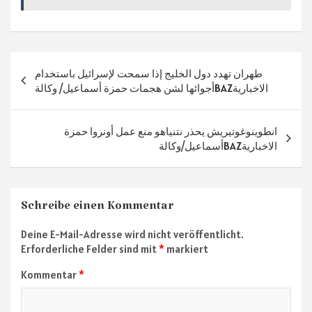
ok
m
p
p
Beitragsnavigation
طهران تهدد دول الخليج إذا سمحت لإسرائيل باستخدام
أجوائها لشن هجمات حمزة أسماعيل/ وكالةBAZالاخبارية
انطوينوغوتيريش يحذر نتنياهو منع عمل أونروا حمزة
أسماعيل/وكالةBAZالاخبارية
Schreibe einen Kommentar
Deine E-Mail-Adresse wird nicht veröffentlicht.
Erforderliche Felder sind mit
*
markiert
Kommentar
*