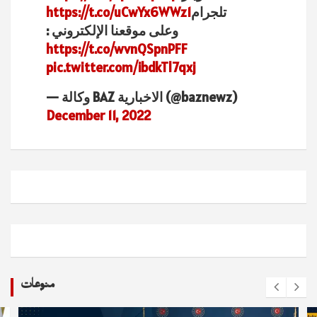
تلجرام
https://t.co/uCwYx6WWz1
وعلى موقعنا الإلكتروني :
https://t.co/wvnQSpnPFF
pic.twitter.com/ibdkTl7qxj
— وكالة BAZ الاخبارية (@baznewz)
December 11, 2022
منوعات