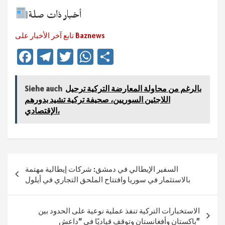
أخبار ذات صلة
تابع آخر الأخبار على Baznews
Fa
Te
T
W
Te
ce
le
wi
h
ile
b
gr
tt
at
n
بالرغم من محاولة المعارضة التركية ترحيل
Siehe auch
sA
er
a
o
اللاجئين السوريين، صحيفة تركية تشيد بدورهم
الإقتصادي،
ok
m
p
p
Beitragsnavigation
السفير الإيطالي في دمشق: شركات إيطالية مهتمة
بالاستثمار في سوريا وافتتاح الملحق التجاري في أيلول
الاستخبارات التركية تنفذ عملية نوعية على الحدود بين
باكستان وأفغانستان وتوقف قياديًا في “داعش”