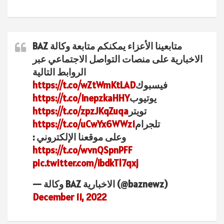
متابعينا الأعزاء يمكنكم متابعة وكالة BAZ
الاخبارية على منصات التواصل الاجتماعي عبر
الروابط التالية
فيسبوك
https://t.co/wZtWmKtLAD
يوتيوب
https://t.co/InepzkaHHY
تويتر
https://t.co/zpzJKqZuqa
تلجرام
https://t.co/uCwYx6WWz1
وعلى موقعنا الإلكتروني :
https://t.co/wvnQSpnPFF
pic.twitter.com/ibdkTl7qxj
— وكالة BAZ الاخبارية (@baznewz)
December 11, 2022