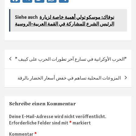
ce
le
wi
h
ile
b
gr
tt
at
n
نوفاك: موسكو تولي أهمية خاصة لزيارة
Siehe auch
sA
er
a
o
الرئيس الشرع للمشاركة في القمة العربية-الروسية
ok
m
p
p
Beitragsnavigation
” الحرب الأوكرانية في تسارع آخر تطورات الحرب على كييف”
المزوعات المحلية تساهم في خفض أسعار الخضار بالرقة
Schreibe einen Kommentar
Deine E-Mail-Adresse wird nicht veröffentlicht.
Erforderliche Felder sind mit
*
markiert
Kommentar
*