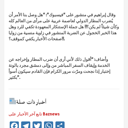
وقال إبراهيم في منشور على “فيسبوك”: “هل وصل بنا الأمر أن
يُضرب المطار الدولي لعاصمة عربية على مرأى من العالم كله
وكأن شيئاً لم يكن؟!! هل جملة الإستنكار المعهودة تكفي للرد وهل
هذا الخبر الخجول عن الضربة المنشور في زاوية منسية من زوايا
صفحات الأخبار يكفي كموقف؟!!.
وأضاف: “أقول ذلك لأني أرى أن ضرب المطار وإخراجه عن
الخدمة وإيقاف السفر المباشر من وإلى دمشق مجرد بالونة
إختبار إذا نجحت ومرّت مرور الكرام فإن القادم سيكون أسوأ
بكثير”.
أخبار ذات صلة
تابع آخر الأخبار على Baznews
Fa
Te
T
W
Te