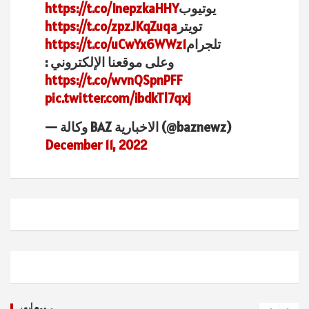
يوتيوب
https://t.co/InepzkaHHY
تويتر
https://t.co/zpzJKqZuqa
تلجرام
https://t.co/uCwYx6WWz1
وعلى موقعنا الإلكتروني :
https://t.co/wvnQSpnPFF
pic.twitter.com/ibdkTl7qxj
— وكالة BAZ الاخبارية (@baznewz)
December 11, 2022