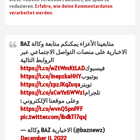
reduzieren.
Erfahre, wie deine Kommentardaten
verarbeitet werden.
متابعينا الأعزاء يمكنكم متابعة وكالة BAZ
الاخبارية على منصات التواصل الاجتماعي عبر
الروابط التالية
فيسبوك
https://t.co/wZtWmKtLAD
يوتيوب
https://t.co/InepzkaHHY
تويتر
https://t.co/zpzJKqZuqa
تلجرام
https://t.co/uCwYx6WWz1
وعلى موقعنا الإلكتروني :
https://t.co/wvnQSpnPFF
pic.twitter.com/ibdkTl7qxj
— وكالة BAZ الاخبارية (@baznewz)
December 11, 2022