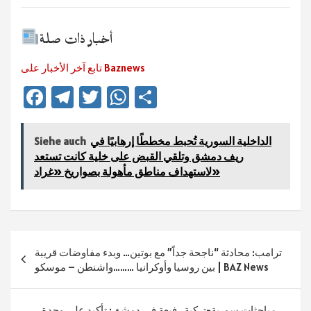
أخبار ذات صلة
تابع آخر الأخبار على Baznews
Fa
Te
T
W
Te
ce
le
wi
h
ile
b
gr
tt
at
n
الداخلية السورية تُحبط مخططًا إرهابيًا في
Siehe auch
sA
er
a
o
ريف دمشق وتلقي القبض على خلية كانت تستعد
لاستهداف مناطق مأهولة بصواريخ «غراد»
ok
m
p
p
Beitragsnavigation
ترامب: محادثة “ناجحة جداً” مع بوتين… وبدء مفاوضات قريبة
بين روسيا وأوكرانيا ………واشنطن – موسكو | BAZ News
مباحثات سورية-تركية رفيعة في دمشق: تأكيد على وحدة