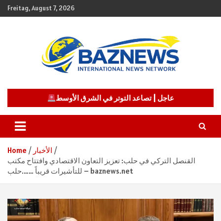
Skip
Freitag, August 7, 2026
to
content
شبكة باز الإخبارية
BAZNEWS
عاجل | تصاعد التوتر في الشرق الأوسط
الأخبار
Home
القنصل التركي في حلب: تعزيز التعاون الاقتصادي وافتتاح مكتب
للتأشيرات قريباً …….حلب – baznews.net