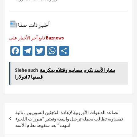
أخبار ذات صلة
تابع آخر الأخبار على Baznews
Fa
Te
T
W
Te
ce
le
wi
h
ile
b
gr
tt
at
n
بشار الأسد يكرم مصابيه وقتلاه بمكرمة
Siehe auch
sA
er
a
قيمتها 17دولارا
o
ok
m
p
p
Beitragsnavigation
تصاعد الدعوات الأوروبية لإعادة اللاجئين السوريين.. نائبة
نمساوية تطالب بحملة ترحيل واسعة وتعتبر “مبررات اللجوء
انتهت” بعد سقوط نظام الأسد