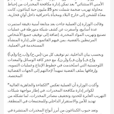
الأمني الاستثنائي” بعد تمكن إدارة مكافحة المخدرات من إحباط
محاولة تهريب ضخمة شملت نحو 25 مليون حبة كبتاغون، كانت
معدّة للشحن إلى خارج البلاد ومخبأة باحترافية داخل أوانٍ فخارية.
وقالت الوزارة إن العملية جاءت بعد متابعة أمنية دقيقة استمرت
عدة أسابيع، وأسفرت عن كشف شبكة متورطة في عمليات
تصنيع وتهريب المواد المخدرة، إضافة إلى توقيف جميع الأشخاص
المرتبطين بالقضية، بمن فيهم القائمون على إدارة المنشأة
المستخدمة في العملية.
وبحسب بيان الداخلية، تم توقيف كل من: (س.ح) و(ب.ج) و(م.أ)
و(ح.ف) و(ن.ف) و(ر.ن)، مع حجز كافة الوسائل والمعدات
اللوجستية التي استُخدمت في خطوط الإنتاج وعمليات التمويه،
وإرفاقها بملف القضية تمهيداً لإحالتهم إلى الجهات القضائية
المختصة.
وأكدت الوزارة أن العملية تعكس “الكفاءة والجاهزية العالية”
لكوادر إدارة مكافحة المخدرات، في إطار مواجهة شبكات
التهريب العابرة للحدود وتجفيف مصادر المخدرات، لما تشكله من
تهديد للأمن والاستقرار الداخلي وللمجتمعات في المنطقة.
وتعد حبوب الكبتاغون من أبرز أنواع المخدرات المنتشرة في