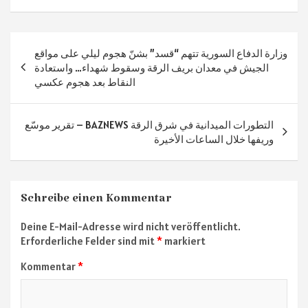
b
gr
tt
at
n
o
a
er
sA
Beitragsnavigation
وزارة الدفاع السورية تتهم “قسد” بشنّ هجوم ليلي على مواقع
ok
m
p
الجيش في معدان بريف الرقة وسقوط شهداء… واستعادة
p
النقاط بعد هجوم عكسي
تقرير موسّع – BAZNEWS التطورات الميدانية في شرق الرقة
وريفها خلال الساعات الأخيرة
Schreibe einen Kommentar
Deine E-Mail-Adresse wird nicht veröffentlicht.
Erforderliche Felder sind mit
*
markiert
Kommentar
*