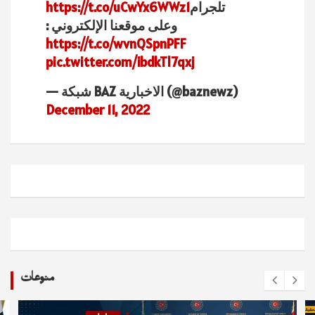
تلجرام
https://t.co/uCwYx6WWz1
وعلى موقعنا الإلكتروني :
https://t.co/wvnQSpnPFF
pic.twitter.com/ibdkTl7qxj
— شبكة BAZ الاخبارية (@baznewz)
December 11, 2022
منوعات