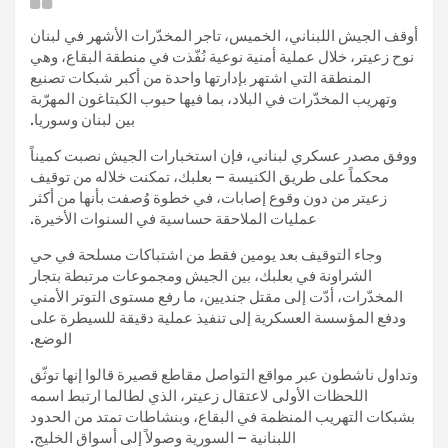
أوقف الجيش اللبناني، الخميس، تاجر المخدّرات الأشهر في لبنان
نوح زعيتر، خلال عملية أمنية نوعية نُفّذت في منطقة البقاع، وهي
المنطقة التي اشتهر بإدارتها واحدة من أكبر شبكات تصنيع
وتهريب المخدّرات في البلاد، بما فيها حبوب الكبتاغون المهرّبة
بين لبنان وسوريا.
ووفق مصدر عسكري لبناني، فإن استخبارات الجيش نصبت كميناً
محكماً على طريق الكنيسة – بعلبك، تمكنت خلاله من توقيف
زعيتر من دون وقوع إصابات، في خطوة وُصفت بأنها من أكثر
عمليات الملاحقة حساسية في السنوات الأخيرة.
وجاء التوقيف بعد يومين فقط من اشتباكات مسلحة في حي
الشراونة في بعلبك، بين الجيش ومجموعات مرتبطة بتجار
المخدّرات، أدّت إلى مقتل جنديين، ما رفع مستوى التوتر الأمني
ودفع المؤسسة العسكرية إلى تنفيذ عملية دقيقة للسيطرة على
الوضع.
وتداول ناشطون عبر مواقع التواصل مقاطع قصيرة قالوا إنها توثّق
اللحظات الأولى لاعتقال زعيتر، الذي لطالما ارتبط اسمه
بشبكات التهريب المنظمة في البقاع، وبنشاطات تمتد من الحدود
اللبنانية – السورية وصولاً إلى أسواق الخليج.