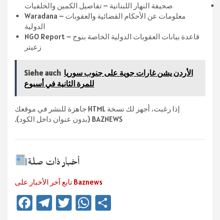
صحيفة النهار اللبنانية – تفاصيل الكمين والخلفيات
Waradana – معلومات عن الأحكام القضائية والعقوبات
الدولية
NGO Report – قاعدة بيانات العقوبات الدولية الخاصة بنوح
زعيتر
الأردن يشن غارات جوية على جنوب سوريا
Siehe auch
للمرة الثانية في أسبوع
إذا رغبت، أجهز لك نسخة HTML جاهزة للنشر في موقعك
BAZNEWS (بدون عنوان داخل الكود).
أخبار ذات صلة
تابع آخر الأخبار على Baznews
Fa
Te
T
W
Te
ce
le
wi
h
ile