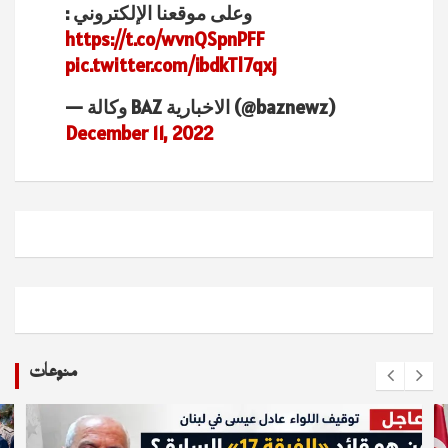
وعلى موقعنا الإلكتروني :
https://t.co/wvnQSpnPFF
pic.twitter.com/ibdkTl7qxj
— وكالة BAZ الاخبارية (@baznewz)
December 11, 2022
منوعات