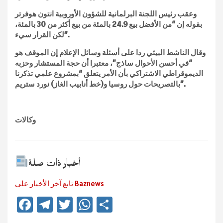
وعقب رئيس اللجنة البرلمانية للشؤون الأوروبية انتون هوفرتر
بقوله إن “من الأفضل بيع 24.9 بالمئة من بيع أكثر من 30 بالمئة،
لكن القرار سيء”.
وقال الناشط البيئي ردا على أسئلة وسائل الإعلام إن الموقف هو
“في أحسن الأحوال ساذج”، معتبرا أن حجة المستشار وحزبه
الديموقراطي الاشتراكي بأن الأمر يتعلق “بمشروع علمي تذكرنا
بالتصريحات حول روسيا و(خط أنابيب الغاز) نورد ستريم”.
وكالات
أخبار ذات صلة
تابع آخر الأخبار على Baznews
Fa
Te
T
W
Te
ce
le
wi
h
ile