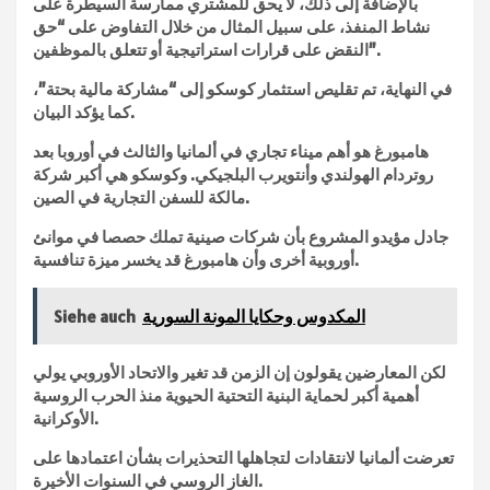
بالإضافة إلى ذلك، لا يحق للمشتري ممارسة السيطرة على
نشاط المنفذ، على سبيل المثال من خلال التفاوض على “حق
النقض على قرارات استراتيجية أو تتعلق بالموظفين”.
في النهاية، تم تقليص استثمار كوسكو إلى “مشاركة مالية بحتة”،
كما يؤكد البيان.
هامبورغ هو أهم ميناء تجاري في ألمانيا والثالث في أوروبا بعد
روتردام الهولندي وأنتويرب البلجيكي. وكوسكو هي أكبر شركة
مالكة للسفن التجارية في الصين.
جادل مؤيدو المشروع بأن شركات صينية تملك حصصا في موانئ
أوروبية أخرى وأن هامبورغ قد يخسر ميزة تنافسية.
المكدوس وحكايا المونة السورية
Siehe auch
لكن المعارضين يقولون إن الزمن قد تغير والاتحاد الأوروبي يولي
أهمية أكبر لحماية البنية التحتية الحيوية منذ الحرب الروسية
الأوكرانية.
تعرضت ألمانيا لانتقادات لتجاهلها التحذيرات بشأن اعتمادها على
الغاز الروسي في السنوات الأخيرة.