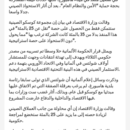
بحجة حماية “الأمن والنظام العام”، بعد أن أثار الاستحواذ الصيني
جدلا واسعا.
وقالت وزارة الاقتصاد في بيان إن مجموعة كوسكو الصينية
ستتمكن فقط من الحصول على حصة “تقل عن 25 بالمئة” في
هذا المنفذ بدلا من 35 بالمئة كانت الشركة ترغب بها “مما يحول
دون الاستحواذ على حصة استراتيجية”.
ويمثل قرار الحكومة الألمانية حلا وسطا تم تسريبه من مصدر
حكومي الثلاثاء ويهدف إلى تهدئة انتقادات وجهت للمستشار
أولاف شولتس في ألمانيا وفي الاتحاد الأوروبي بتهمة دعم
الاستثمار الصيني في هذه البنية التحتية الاقتصادية الاستراتيجية.
وذكرت وسائل إعلام ألمانية أن شولتس الذي تولى سابقا رئاسة
بلدية هامبورغ، لم يرغب بعرقلة الصفقة التي تم الاتفاق عليها
مبدئيا مع كوسكو قبل عام. وبذلك، أثار غضب ست وزارات بما
فيها الاقتصاد والداخلية والدفاع عارضت المشروع.
وقالت وزارة الاقتصاد إن أي محاولة من جانب العملاق الصيني
لزيادة حصته إلى ما يزيد على 25 بالمئة ستخضع لمراجعة
حكومية.