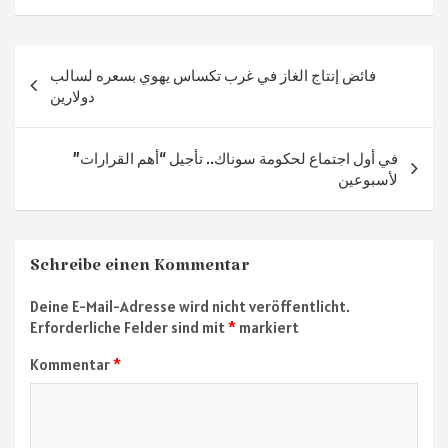
b
gr
tt
at
n
o
a
er
sA
Beitragsnavigation
فائض إنتاج الغاز في غرب تكساس يهوي بسعره لسالب
ok
m
p
دولارين
p
في أول اجتماع لحكومة سوناك.. تأجيل “أهم القرارات”
لأسبوعين
Schreibe einen Kommentar
Deine E-Mail-Adresse wird nicht veröffentlicht.
Erforderliche Felder sind mit
*
markiert
Kommentar
*