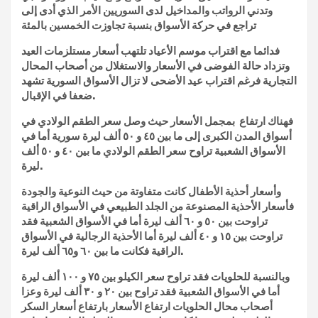
وتدني الرواتب والمداخيل لدى السوريين الأمر الذي أدى إلى
تراجع في حركة الأسواق بنسبة تجاوزت الخمسين بالمئة
فدائما مع اقتراب موسم الأعياد تلتهب أسعار مستلزمات العيد
وتزداد حالة الفوضى في الأسعار والاستغلال من أصحاب المحال
التجارية فرغم اقتراب عيد الأضحى لا تزال الأسواق السورية تشهد
ضعفا في الإقبال.
فهناك ارتفاع بمجمل الأسعار حيث وصل سعر الطقم الولادي في
أسواق المدن الكبرى إلى ما بين ٤٥ و ٥٠ ألف ليرة سورية أما في
الأسواق الشعبية تراوح سعر الطقم الولادي ما بين ٤٠ و ٥٠ ألف
ليرة.
وأسعار أحذية الأطفال كانت متفاوتة من حيث النوعية والجودة
فأسعار الأحذية المصنوعة من الجلد الطبيعي في الأسواق الراقية
تراوحت بين ٥٠ و ٦٠ ألف ليرة أما في الأسواق الشعبية فقد
تراوحت بين ١٥ و ٤٠ ألف ليرة أما الأحذية الرجالية في الأسواق
الراقية فكانت ما بين ٦٠ و٦٥ ألف ليرة.
وبالنسبة للحلويات فقد تراوح سعر الكيلو بين ٧٥ و ١٠٠ ألف ليرة
أما في الأسواق الشعبية فقد تراوح بين ٢٠ و ٣٠ ألف ليرة وعزا
أصحاب محال الحلويات ارتفاع الأسعار بارتفاع أسعار السكر