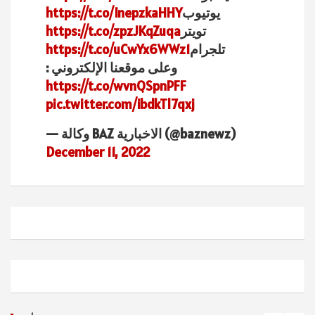
يوتيوب
https://t.co/InepzkaHHY
تويتر
https://t.co/zpzJKqZuqa
تلجرام
https://t.co/uCwYx6WWz1
وعلى موقعنا الإلكتروني :
https://t.co/wvnQSpnPFF
pic.twitter.com/ibdkTl7qxj
— وكالة BAZ الاخبارية (@baznewz)
December 11, 2022