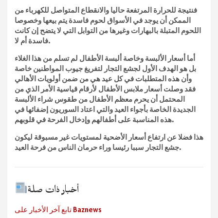
فنتيجة للحرارة المرتفعة حاليا والانقطاع المتواصل للكهرباء من
الممكن أن يوجد في الأسواق لحوم فاسدة يتم بيعها وخصوصا
اللحوم المتبلة بالبهارات وغيرها من التوابل التي لا يتضح إن كانت
فاسدة أم لا.
أما أسعار الألبسة وخاصة ألبسة الأطفال لم تسلم من هذا الغلاء
بل هو الهدف الأول لجشع التجار لتفريغ جيوب المواطنين خاصة
وأن هذه المتطلبات في كل عيد هي من ضمن أولويات الأهالي
فقد وصلت أسعار ملابس الأطفال لأرقام قياسية الأمر الذي من
المحتمل أن يحرم معظم الأطفال من طقوس شراء الألبسة
الجديدة الخاصة بأجواء العيد والتي اعتاد السوريون إضفائها في
هذه المناسبة على أطفالهم وإدخال الفرحة في قلوبهم.
هذا فضلا عن ارتفاع أسعار الأضحية لمستويات غير مسبوقة ليكون
جشع التجار سببا رئيسا وراء حرمان الناس من فرحة العيد.
أخبار ذات صلة
تابع آخر الأخبار على Baznews