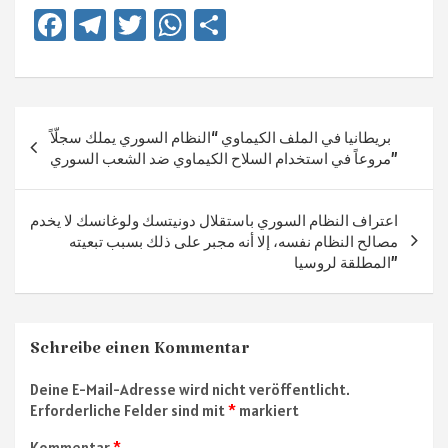
Fa
Te
T
W
Te
ce
le
wi
h
ile
b
gr
tt
at
n
o
a
er
sA
Beitragsnavigation
بريطانيا في الملف الكيماوي “النظام السوري يملك سجلّاً
ok
m
p
مروعاً في استخدام السلاح الكيماوي ضد الشعب السوري”
p
اعتراف النظام السوري باستقلال دونيتسك ولوغانسك لا يخدم
مصالح النظام نفسه، إلا أنه مجبر على ذلك بسبب تبعيته
المطلقة لروسيا”
Schreibe einen Kommentar
Deine E-Mail-Adresse wird nicht veröffentlicht.
Erforderliche Felder sind mit
*
markiert
Kommentar
*