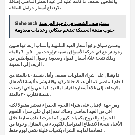
والطحين لضعف ما كانت عليه في عيد الفطر الماضي إضافة
لارتفاع أسعار حوامل الطاقة.
مستوصف الشعب في ناحية العريشة
Siehe auch
جنوب مدينة الحسكة تضخم سكاني وخدمات معدومة
وضمن سياق واقع أسعار العيد الملتهبة وأسباب ارتفاعها فتبين
وجود تراجع في حركة الأسواق بنسبة تراوحت بين ٥٠ و ٦٠ بالمئة
وذلك نتيجة غلاء أسعار المواد وصعوبة وصول المواطنين من
الريف إلى المدينة .
فالإقبال على شراء الحلويات ضعيف وأقل بنسبة ٤٠ بالمئة من
العام الماضي كما أن هناك حالة ركود وقلة بشراء ألبسة الأطفال
بالإضافة إلى غلاء أسعارها قياسا بالعيد الماضي والتي ارتفعت
بنسبة تقارب ٣٠ بالمئة.
ومن جهة الإقبال على شراء اللحوم الحمراء فيعتبر مقبولا لكنه
أقل من العيد الماضي وهناك عدم إقبال على شراء اللحوم
الحمراء والفروج بكميات كبيرة كما جرت العادة سابقا خلال
الأعياد نتيجة الانقطاع المتواصل للكهرباء في المنازل وخوفا من
فسادها لذا يتم الشراء بكميات قليلة تكفي ليوم فقط .