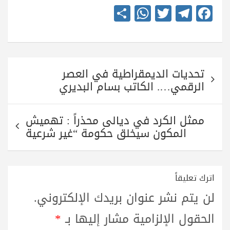
S
W
T
Te
Fa
ha
ha
wi
le
ce
re
ts
tte
gr
bo
A
r
a
ok
تصفّح
pp
m
تحديات الديمقراطية في العصر
المقالات
الرقمي…. الكاتب بسام البديري
ممثل الكرد في ديالى محذراً : تهميش
المكون سيخلق حكومة “غير شرعية
اترك تعليقاً
لن يتم نشر عنوان بريدك الإلكتروني.
الحقول الإلزامية مشار إليها بـ
*