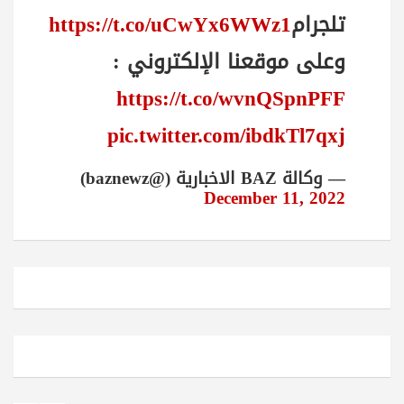
تلجرام
https://t.co/uCwYx6WWz1
وعلى موقعنا الإلكتروني :
https://t.co/wvnQSpnPFF
pic.twitter.com/ibdkTl7qxj
— وكالة BAZ الاخبارية (@baznewz)
December 11, 2022