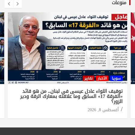
منوعات
سوريا
الأخبار
تقارير
توقيف اللواء عادل عيسى في لبنان.. من هو قائد
«الفرقة 17» السابق وما علاقته بمعارك الرقة ودير
الزور؟
أغسطس 8, 2026