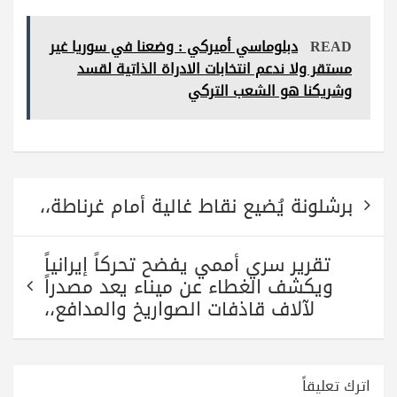
ha
ha
wi
le
ce
re
ts
tte
gr
bo
READ
دبلوماسي أميركي : وضعنا في سوريا غير
A
r
a
ok
مستقر ولا ندعم انتخابات الادراة الذاتية لقسد
pp
m
وشريكنا هو الشعب التركي
تصفّح
برشلونة يُضيع نقاط غالية أمام غرناطة،،
المقالات
تقرير سري أممي يفضح تحركاً إيرانياً
ويكشف الغطاء عن ميناء يعد مصدراً
لآلاف قاذفات الصواريخ والمدافع،،
اترك تعليقاً