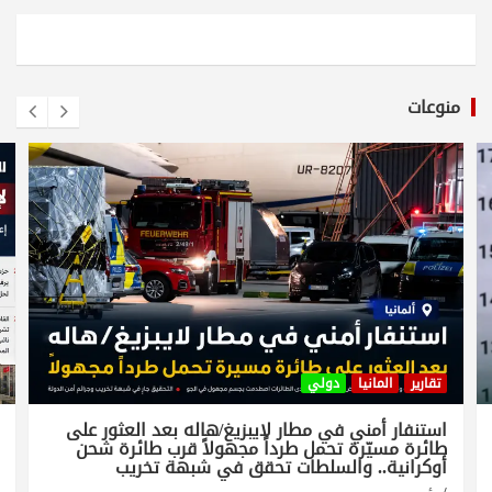
منوعات
تقارير
المانيا
دولي
استنفار أمني في مطار لايبزيغ/هاله بعد العثور على
طائرة مسيّرة تحمل طرداً مجهولاً قرب طائرة شحن
أوكرانية.. والسلطات تحقق في شبهة تخريب