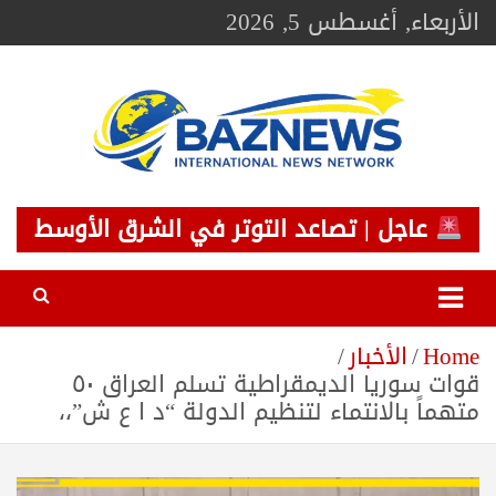
Ski
الأربعاء, أغسطس 5, 2026
t
conten
BAZNEWS
شبكة باز الإخبارية
عاجل | تصاعد التوتر في الشرق الأوسط
Home
الأخبار
قوات سوريا الديمقراطية تسلم العراق ٥٠
متهماً بالانتماء لتنظيم الدولة “د ا ع ش”،،