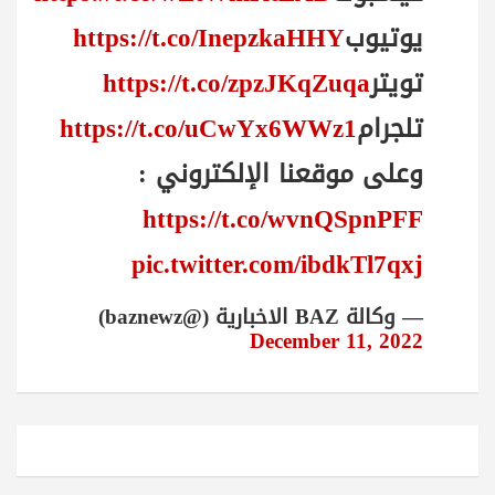
يوتيوب
https://t.co/InepzkaHHY
تويتر
https://t.co/zpzJKqZuqa
تلجرام
https://t.co/uCwYx6WWz1
وعلى موقعنا الإلكتروني :
https://t.co/wvnQSpnPFF
pic.twitter.com/ibdkTl7qxj
— وكالة BAZ الاخبارية (@baznewz)
December 11, 2022