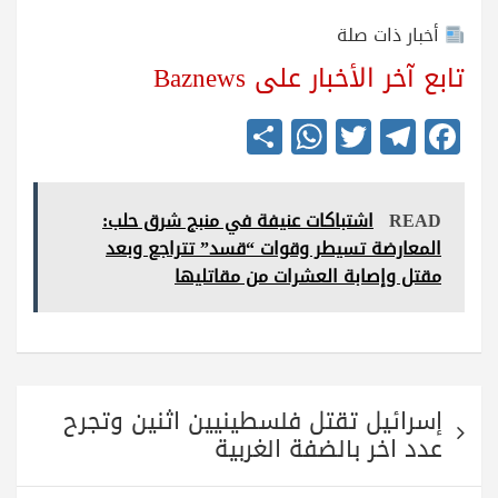
أخبار ذات صلة
تابع آخر الأخبار على Baznews
S
W
T
Te
Fa
ha
ha
wi
le
ce
re
ts
tte
gr
bo
READ
اشتباكات عنيفة في منبج شرق حلب:
A
r
a
ok
المعارضة تسيطر وقوات “قسد” تتراجع وبعد
pp
m
مقتل وإصابة العشرات من مقاتليها
تصفّح
إسرائيل تقتل فلسطينيين اثنين وتجرح
المقالات
عدد اخر بالضفة الغربية