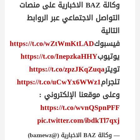
وكالة BAZ الاخبارية على منصات
التواصل الاجتماعي عبر الروابط
التالية
فيسبوك
https://t.co/wZtWmKtLAD
يوتيوب
https://t.co/InepzkaHHY
تويتر
https://t.co/zpzJKqZuqa
تلجرام
https://t.co/uCwYx6WWz1
وعلى موقعنا الإلكتروني :
https://t.co/wvnQSpnPFF
pic.twitter.com/ibdkTl7qxj
— وكالة BAZ الاخبارية (@baznewz)