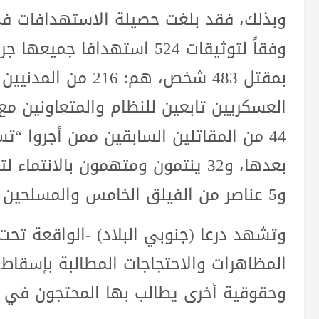
وبذلك، فقد بلغت حصيلة الاستهدافات في 
وفقاً لتوثيقات 524 استهداف
العسكريين تابعين للنظام والمتعاونين مع 
44 من المقاتلين السابقين ممن أجروا 
و5 عناصر من الفيلق الخامس والمسلحين الموالين لروسيا.
وتشهد درعا (جنوبي البلاد) -الواقعة تح
المظاهرات والاحتجاجات المطالبة بإسقا
وحقوقية أخرى يطالب بها المحتجون في ال