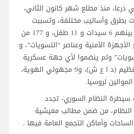
درعا، منذ مطلع شهر كانون الثاني،
ا جميعها جرت بطرق وأساليب مختلفة، وتسببت
بمقتل 483 شخص، هم: 216 من المدنيين بينهم 6 سيدات و 11 طفل، و 177 من
الأجهزة الأمنية وعناصر “التسويات”، و
“تسويات” ولم ينضموا لأي جهة عسكرية
بعدها، و32 ينتمون ومتهمون بالانتماء لتنظيم (د ا ع ش)، و9 مجهولي الهوية،
ت سيطرة النظام السوري- تجدد
ط النظام، من ضمن مطالب معيشية
ساحات وأماكن التجمع العامة فيها .