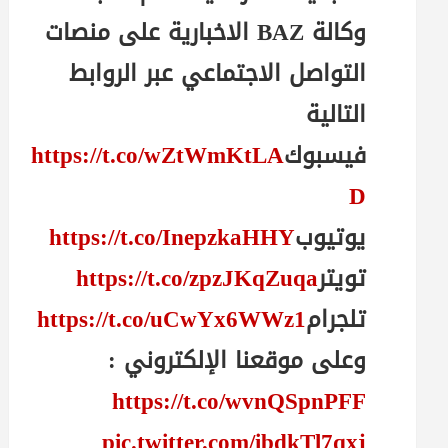
وكالة BAZ الاخبارية على منصات
التواصل الاجتماعي عبر الروابط
التالية
فيسبوك
https://t.co/wZtWmKtLA
D
يوتيوب
https://t.co/InepzkaHHY
تويتر
https://t.co/zpzJKqZuqa
تلجرام
https://t.co/uCwYx6WWz1
وعلى موقعنا الإلكتروني :
https://t.co/wvnQSpnPFF
pic.twitter.com/ibdkTl7qxj