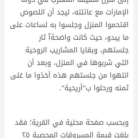
الإمارات مع عائلته، ليجد أن اللصوص
اقتحموا المنزل وجلسوا به لساعات على
ما يبدو، حيث كانت واضحةآ ثار
جلستهم، وبقايا المشاريب الروحية
التي شربوها في المنزل، وبعد أن
انتهوا من جلستهم هذه أخذوا ما غلى
ثمنه ورحلوا ب”أريحية”.
وبحسب صفحة محلية في القرية؛ فقد
بلغت قيمة المسروقات المحصية ٢٥