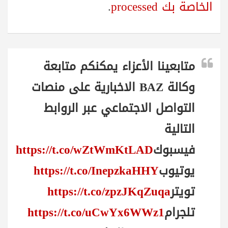
الخاصة بك processed
.
متابعينا الأعزاء يمكنكم متابعة
وكالة BAZ الاخبارية على منصات
التواصل الاجتماعي عبر الروابط
التالية
فيسبوك
https://t.co/wZtWmKtLAD
يوتيوب
https://t.co/InepzkaHHY
تويتر
https://t.co/zpzJKqZuqa
تلجرام
https://t.co/uCwYx6WWz1