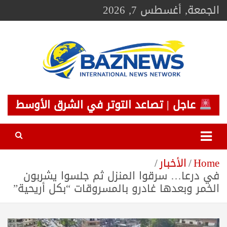
Ski
الجمعة, أغسطس 7, 2026
t
conten
BAZNEWS
شبكة باز الإخبارية
عاجل | تصاعد التوتر في الشرق الأوسط
Home
الأخبار
في درعا… سرقوا المنزل ثم جلسوا يشربون
الخمر وبعدها غادرو بالمسروقات “بكل أريحية”