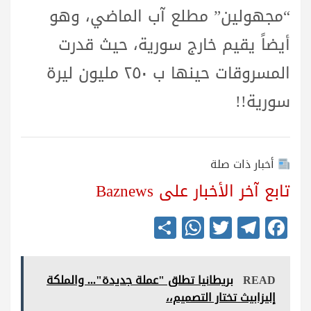
“مجهولين” مطلع آب الماضي، وهو
أيضاً يقيم خارج سورية، حيث قدرت
المسروقات حينها ب ٢٥٠ مليون ليرة
سورية!!
أخبار ذات صلة
تابع آخر الأخبار على Baznews
S
W
T
Te
Fa
ha
ha
wi
le
ce
re
ts
tte
gr
bo
READ
بريطانيا تطلق "عملة جديدة"... والملكة
A
r
a
ok
إليزابيث تختار التصميم،،