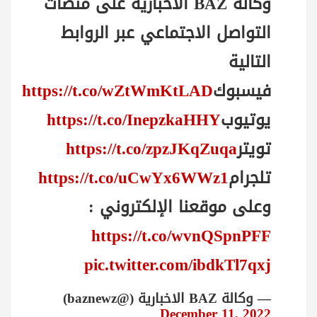
وكالة BAZ الاخبارية على منصات
التواصل الاجتماعي عبر الروابط
التالية
فيسبوك
https://t.co/wZtWmKtLAD
يوتيوب
https://t.co/InepzkaHHY
تويتر
https://t.co/zpzJKqZuqa
تلجرام
https://t.co/uCwYx6WWz1
وعلى موقعنا الإلكتروني :
https://t.co/wvnQSpnPFF
pic.twitter.com/ibdkTl7qxj
— وكالة BAZ الاخبارية (@baznewz)
December 11, 2022