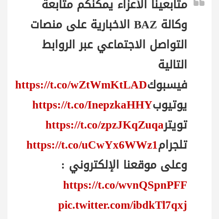
متابعينا الأعزاء يمكنكم متابعة
وكالة BAZ الاخبارية على منصات
التواصل الاجتماعي عبر الروابط
التالية
فيسبوك
https://t.co/wZtWmKtLAD
يوتيوب
https://t.co/InepzkaHHY
تويتر
https://t.co/zpzJKqZuqa
تلجرام
https://t.co/uCwYx6WWz1
وعلى موقعنا الإلكتروني :
https://t.co/wvnQSpnPFF
pic.twitter.com/ibdkTl7qxj