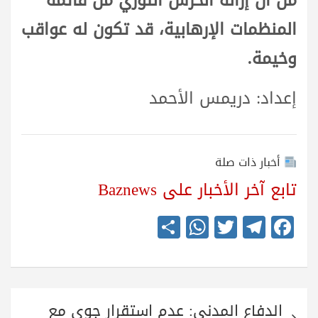
من أن إزالة الحرس الثوري من قائمة
المنظمات الإرهابية، قد تكون له عواقب
وخيمة.
إعداد: دريمس الأحمد
أخبار ذات صلة
تابع آخر الأخبار على Baznews
S
W
T
Te
Fa
ha
ha
wi
le
ce
re
ts
tte
gr
bo
A
r
a
ok
تصفّح
pp
m
الدفاع المدني: عدم استقرار جوي مع