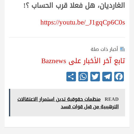
الغارديان، هل فعلا قرب الحساب ؟!
https://youtu.be/_J1gqCp6C0s
أخبار ذات صلة
تابع آخر الأخبار على Baznews
S
W
T
Te
Fa
ha
ha
wi
le
ce
re
ts
tte
gr
bo
READ
منظمات حقوقية تدين استمرار الاعتقالات
A
r
a
ok
الترهيبية من قبل قوات قسد
pp
m