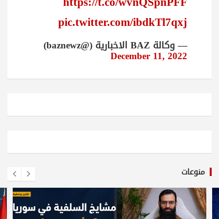
https://t.co/wvnQSpnPFF
pic.twitter.com/ibdkTl7qxj
— وكالة BAZ الاخبارية (@baznewz)
December 11, 2022
منوعات