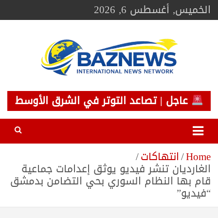
Ski
الخميس, أغسطس 6, 2026
t
conten
BAZNEWS
شبكة باز الإخبارية
عاجل | تصاعد التوتر في الشرق الأوسط
Home
انتهاكات
الغارديان تنشر فيديو يوثق إعدامات جماعية
قام بها النظام السوري بحي التضامن بدمشق
“فيديو”