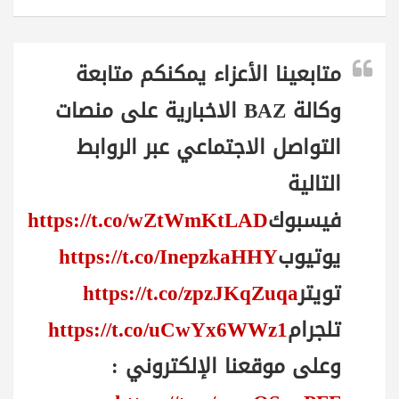
متابعينا الأعزاء يمكنكم متابعة
وكالة BAZ الاخبارية على منصات
التواصل الاجتماعي عبر الروابط
التالية
فيسبوك
https://t.co/wZtWmKtLAD
يوتيوب
https://t.co/InepzkaHHY
تويتر
https://t.co/zpzJKqZuqa
تلجرام
https://t.co/uCwYx6WWz1
وعلى موقعنا الإلكتروني :