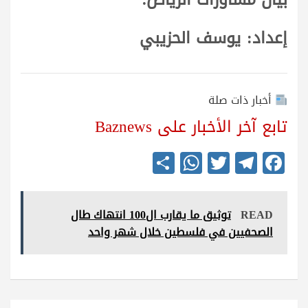
إعداد: يوسف الحزيبي
أخبار ذات صلة
تابع آخر الأخبار على Baznews
S
W
T
Te
Fa
ha
ha
wi
le
ce
re
ts
tte
gr
bo
READ
توثيق ما يقارب ال100 انتهاك طال
A
r
a
ok
الصحفيين في فلسطين خلال شهر واحد
pp
m