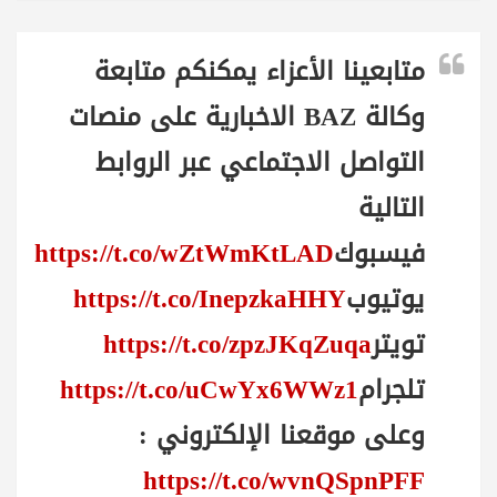
متابعينا الأعزاء يمكنكم متابعة
وكالة BAZ الاخبارية على منصات
التواصل الاجتماعي عبر الروابط
التالية
فيسبوك
https://t.co/wZtWmKtLAD
يوتيوب
https://t.co/InepzkaHHY
تويتر
https://t.co/zpzJKqZuqa
تلجرام
https://t.co/uCwYx6WWz1
وعلى موقعنا الإلكتروني :
https://t.co/wvnQSpnPFF