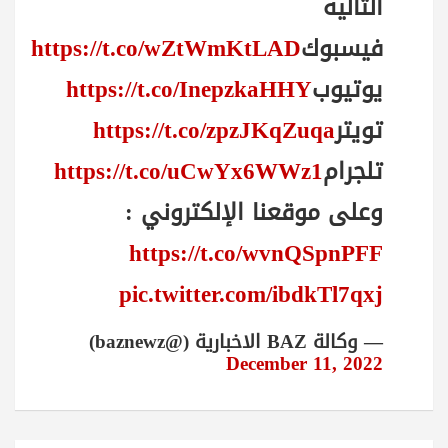
التالية
فيسبوك
https://t.co/wZtWmKtLAD
يوتيوب
https://t.co/InepzkaHHY
تويتر
https://t.co/zpzJKqZuqa
تلجرام
https://t.co/uCwYx6WWz1
وعلى موقعنا الإلكتروني :
https://t.co/wvnQSpnPFF
pic.twitter.com/ibdkTl7qxj
— وكالة BAZ الاخبارية (@baznewz)
December 11, 2022