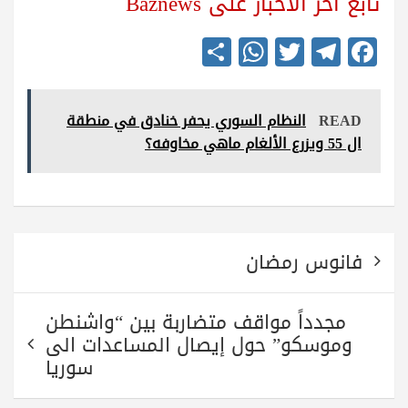
تابع آخر الأخبار على Baznews
S
W
T
Te
Fa
ha
ha
wi
le
ce
re
ts
tte
gr
bo
READ
النظام السوري يحفر خنادق في منطقة
A
r
a
ok
ال 55 ويزرع الألغام ماهي مخاوفه؟
pp
m
تصفّح
فانوس رمضان
المقالات
مجدداً مواقف متضاربة بين “واشنطن
وموسكو” حول إيصال المساعدات الى
سوريا