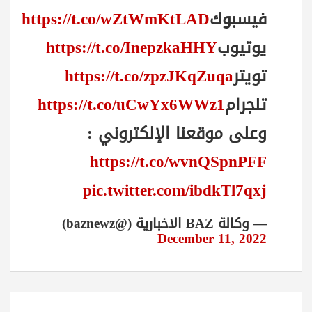
فيسبوك
https://t.co/wZtWmKtLAD
يوتيوب
https://t.co/InepzkaHHY
تويتر
https://t.co/zpzJKqZuqa
تلجرام
https://t.co/uCwYx6WWz1
وعلى موقعنا الإلكتروني :
https://t.co/wvnQSpnPFF
pic.twitter.com/ibdkTl7qxj
— وكالة BAZ الاخبارية (@baznewz)
December 11, 2022