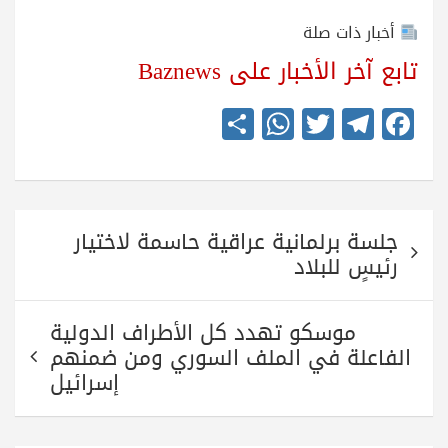
أخبار ذات صلة
تابع آخر الأخبار على Baznews
S
W
T
Te
Fa
ha
ha
wi
le
ce
re
ts
tte
gr
bo
A
r
a
ok
تصفّح
pp
m
جلسة برلمانية عراقية حاسمة لاختيار
المقالات
رئيسٍ للبلاد
موسكو تهدد كل الأطراف الدولية
الفاعلة في الملف السوري ومن ضمنهم
إسرائيل