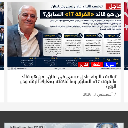
سوريا
الأخبار
تقارير
توقيف اللواء عادل عيسى في لبنان.. من هو قائد
«الفرقة 17» السابق وما علاقته بمعارك الرقة ودير
الزور؟
أغسطس 8, 2026