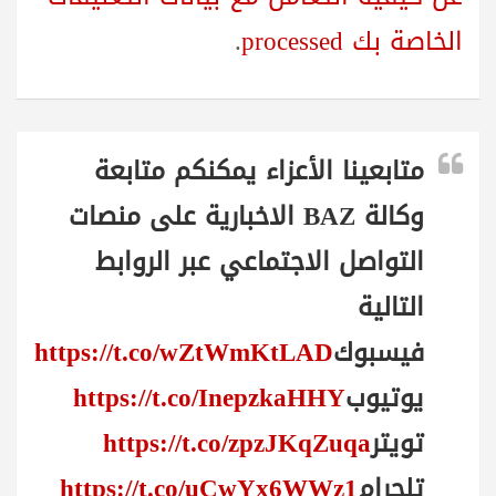
الخاصة بك processed
.
متابعينا الأعزاء يمكنكم متابعة
وكالة BAZ الاخبارية على منصات
التواصل الاجتماعي عبر الروابط
التالية
فيسبوك
https://t.co/wZtWmKtLAD
يوتيوب
https://t.co/InepzkaHHY
تويتر
https://t.co/zpzJKqZuqa
تلجرام
https://t.co/uCwYx6WWz1