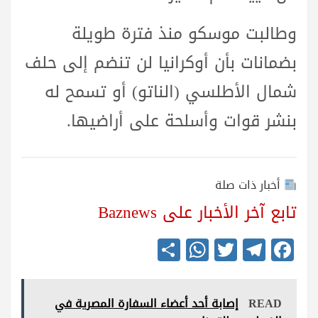
وطالبت موسكو منذ فترة طويلة
بضمانات بأن أوكرانيا لن تنضم إلى حلف
شمال الأطلسي (الناتو) أو تسمح له
بنشر قوات وأسلحة على أراضيها.
أخبار ذات صلة
تابع آخر الأخبار على Baznews
S
W
T
Te
Fa
ha
ha
wi
le
ce
re
ts
tte
gr
bo
READ
إصابة أحد أعضاء السفارة المصرية في
A
r
a
ok