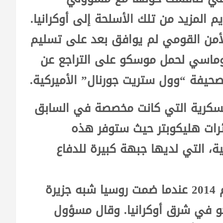
 المزيد من تلك الأسلحة إلى أوكرانيا.
أمن القومي لم يوافق بعد على تسليم
وماسي لحمل موسكو على التراجع عن
لصحيفة “وول ستريت جورنال” الأميركية.
عسكرية التي كانت مخصصة في السابق
ئرات هليكوبتر حيث ستوفر هذه
نية، التي لديها جبهة كبيرة للدفاع
وخسرت أوكرانيا طائرات في اشتباكات عام 2014 عندما ضمت روسيا شبه جزيرة
كو في شرق أوكرانيا. وقال مسؤول