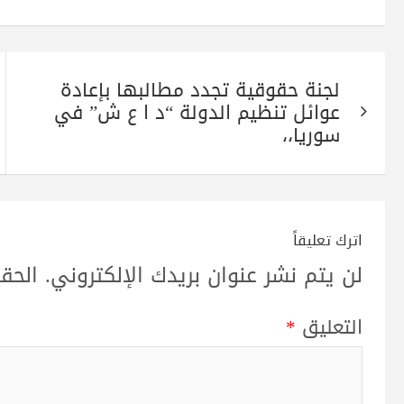
re
ts
tte
gr
bo
A
r
a
ok
تصفّح
pp
m
لجنة حقوقية تجدد مطالبها بإعادة
المقالات
عوائل تنظيم الدولة “د ا ع ش” في
سوريا،،
اترك تعليقاً
لن يتم نشر عنوان بريدك الإلكتروني.
الحقو
التعليق
*