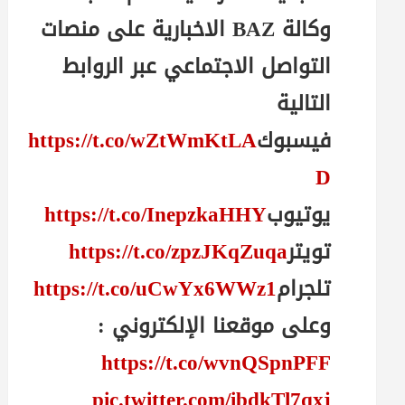
وكالة BAZ الاخبارية على منصات
التواصل الاجتماعي عبر الروابط
التالية
فيسبوك
https://t.co/wZtWmKtLA
D
يوتيوب
https://t.co/InepzkaHHY
تويتر
https://t.co/zpzJKqZuqa
تلجرام
https://t.co/uCwYx6WWz1
وعلى موقعنا الإلكتروني :
https://t.co/wvnQSpnPFF
pic.twitter.com/ibdkTl7qxj