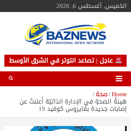
Ski
الخميس, أغسطس 6, 2026
t
conten
BAZNEWS
شبكة باز الإخبارية
عاجل | تصاعد التوتر في الشرق الأوسط
Home
صحة
هيئةُ الصحةِ في الإدارةِ الذاتيّة أَعلنتْ عن
إصابات جديدة بفايروس كوفيد 19