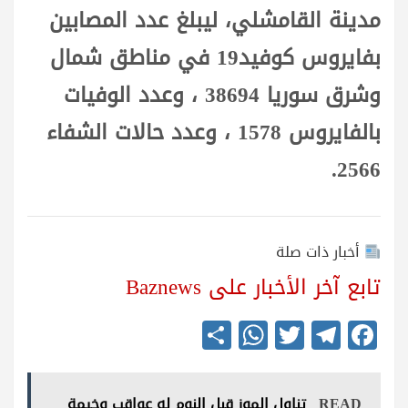
مدينة القامشلي، ليبلغ عدد المصابين
بفايروس كوفيد19 في مناطق شمال
وشرق سوريا 38694 ، وعدد الوفيات
بالفايروس 1578 ، وعدد حالات الشفاء
2566.
أخبار ذات صلة
تابع آخر الأخبار على Baznews
S
W
T
Te
Fa
ha
ha
wi
le
ce
re
ts
tte
gr
bo
READ
تناول الموز قبل النوم له عواقب وخيمة