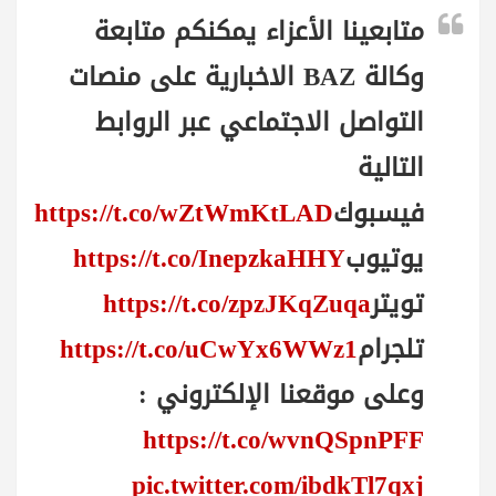
متابعينا الأعزاء يمكنكم متابعة
وكالة BAZ الاخبارية على منصات
التواصل الاجتماعي عبر الروابط
التالية
فيسبوك
https://t.co/wZtWmKtLAD
يوتيوب
https://t.co/InepzkaHHY
تويتر
https://t.co/zpzJKqZuqa
تلجرام
https://t.co/uCwYx6WWz1
وعلى موقعنا الإلكتروني :
https://t.co/wvnQSpnPFF
pic.twitter.com/ibdkTl7qxj