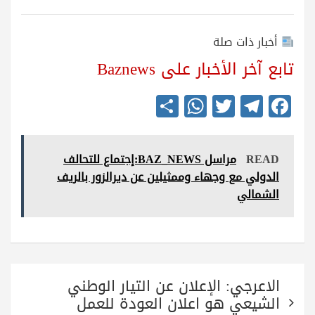
أخبار ذات صلة
تابع آخر الأخبار على Baznews
S
W
T
Te
Fa
ha
ha
wi
le
ce
re
ts
tte
gr
bo
READ
مراسل BAZ_NEWS:إجتماع للتحالف
A
r
a
ok
الدولي مع وجهاء وممثيلين عن ديرالزور بالريف
pp
m
الشمالي
تصفّح
الاعرجي: الإعلان عن التيار الوطني
المقالات
الشيعي هو اعلان العودة للعمل