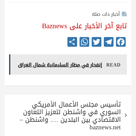
أخبار ذات صلة
تابع آخر الأخبار على Baznews
S
W
T
Te
Fa
ha
ha
wi
le
ce
re
ts
tte
gr
bo
READ
إنفجار في مطار السليمانية شمال العراق
A
r
a
ok
pp
m
تصفّح
تأسيس مجلس الأعمال الأمريكي
المقالات
السوري في واشنطن لتعزيز التعاون
الاقتصادي بين البلدين …. واشنطن –
baznews.net