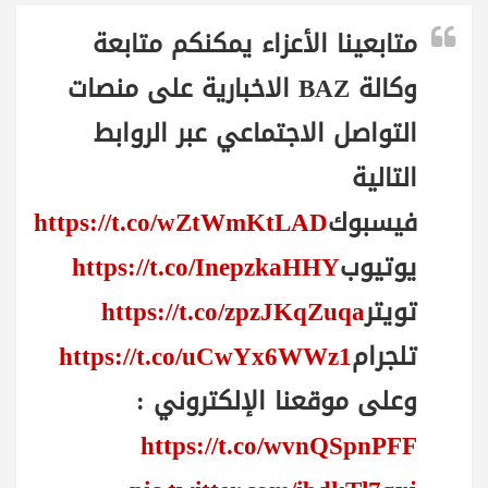
متابعينا الأعزاء يمكنكم متابعة
وكالة BAZ الاخبارية على منصات
التواصل الاجتماعي عبر الروابط
التالية
فيسبوك
https://t.co/wZtWmKtLAD
يوتيوب
https://t.co/InepzkaHHY
تويتر
https://t.co/zpzJKqZuqa
تلجرام
https://t.co/uCwYx6WWz1
وعلى موقعنا الإلكتروني :
https://t.co/wvnQSpnPFF