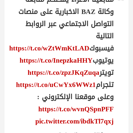
وكالة BAZ الاخبارية على منصات
التواصل الاجتماعي عبر الروابط
التالية
فيسبوك
https://t.co/wZtWmKtLAD
يوتيوب
https://t.co/InepzkaHHY
تويتر
https://t.co/zpzJKqZuqa
تلجرام
https://t.co/uCwYx6WWz1
وعلى موقعنا الإلكتروني :
https://t.co/wvnQSpnPFF
pic.twitter.com/ibdkTl7qxj