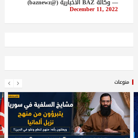
— وكالة BAZ الاخبارية (@baznewz)
December 11, 2022
منوعات