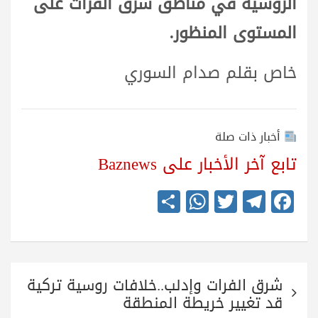
الروسية في مناطق شرق الفرات على
المستوى المنظور.
خاص بقلم صدام السوري
أخبار ذات صلة
تابع آخر الأخبار على Baznews
S
W
T
Te
Fa
ha
ha
wi
le
ce
re
ts
tte
gr
bo
A
r
a
ok
تصفّح
pp
m
شرق الفرات وإدلب..خلافات روسية تركية
المقالات
قد تغيير خريطة المنطقة