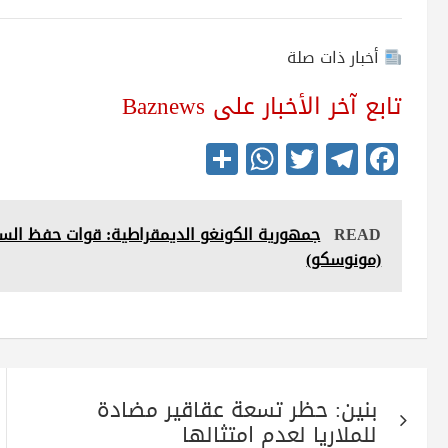
أخبار ذات صلة
تابع آخر الأخبار على Baznews
S
W
T
Te
Fa
ha
ha
wi
le
ce
re
ts
tte
gr
bo
READ
جمهورية الكونغو الديمقراطية: قوات حفظ السل
A
r
a
ok
(مونوسكو)
pp
m
تصفّح
بنين: حظر تسعة عقاقير مضادة
المقالات
للملاريا لعدم امتثالها