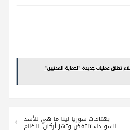
ام تطلق عمليات جديدة "لحماية المدنيين"
بهتافات سوريا لينا ما هي للأسد
السويداء تنتفض وتهز أركان النظام