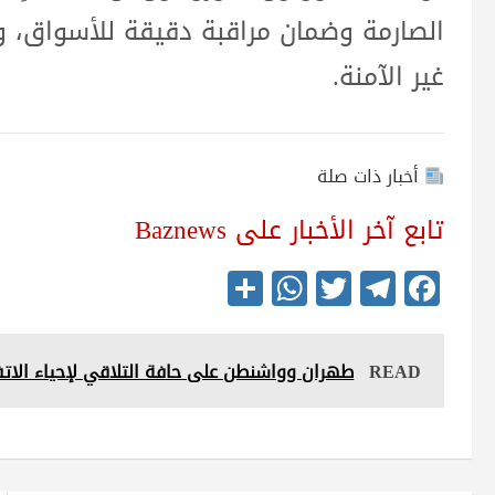
الصارمة وضمان مراقبة دقيقة للأسواق، و
غير الآمنة.
أخبار ذات صلة
تابع آخر الأخبار على Baznews
S
W
T
Te
Fa
ha
ha
wi
le
ce
re
ts
tte
gr
bo
READ
طهران وواشنطن على حافة التلاقي لإحياء الاتف
A
r
a
ok
pp
m