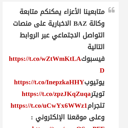
متابعينا الأعزاء يمكنكم متابعة
وكالة BAZ الاخبارية على منصات
التواصل الاجتماعي عبر الروابط
التالية
فيسبوك
https://t.co/wZtWmKtLA
D
يوتيوب
https://t.co/InepzkaHHY
تويتر
https://t.co/zpzJKqZuqa
تلجرام
https://t.co/uCwYx6WWz1
وعلى موقعنا الإلكتروني :