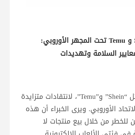
“منصات البيع الصينية الرخيصة مثل Shein و Temu تحت المجهر الأوروبي:
عايير السلامة وتهديدات
تتعرض منصات البيع الصينية الشهيرة، مثل “Shein” و”Temu”، لانتقادات متزايدة
تحاد الأوروبي. ويرى الخبراء أن هذه
 للخطر من خلال بيع منتجات لا
في فئتي الألعاب الإلكترونية