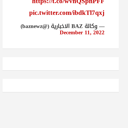
https://t.co/wvnQSpnPFF
pic.twitter.com/ibdkTl7qxj
— وكالة BAZ الاخبارية (@baznewz)
December 11, 2022