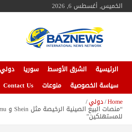
Ski
الخميس, أغسطس 6, 2026
t
conten
BAZNEWS
شبكة باز الإخبارية
الرئيسية
الشرق الأوسط
سوريا
دولي
سياسة الخصوصية
منوعات
Contact Us
Home
دولي
للمستهلكين”