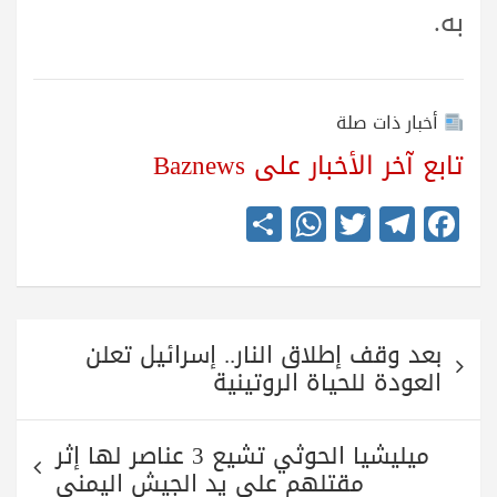
به.
أخبار ذات صلة
تابع آخر الأخبار على Baznews
S
W
T
Te
Fa
ha
ha
wi
le
ce
re
ts
tte
gr
bo
A
r
a
ok
تصفّح
pp
m
بعد وقف إطلاق النار.. إسرائيل تعلن
المقالات
العودة للحياة الروتينية
ميليشيا الحوثي تشيع 3 عناصر لها إثر
مقتلهم على يد الجيش اليمني