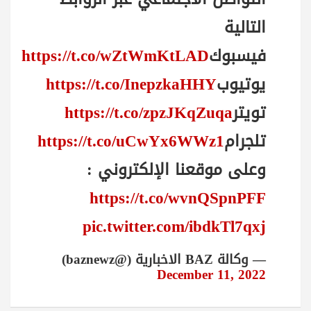
التالية
فيسبوك
https://t.co/wZtWmKtLAD
يوتيوب
https://t.co/InepzkaHHY
تويتر
https://t.co/zpzJKqZuqa
تلجرام
https://t.co/uCwYx6WWz1
وعلى موقعنا الإلكتروني :
https://t.co/wvnQSpnPFF
pic.twitter.com/ibdkTl7qxj
— وكالة BAZ الاخبارية (@baznewz)
December 11, 2022