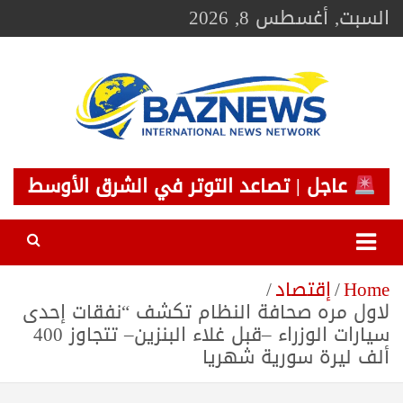
Ski
السبت, أغسطس 8, 2026
t
conten
BAZNEWS
شبكة باز الإخبارية
عاجل | تصاعد التوتر في الشرق الأوسط
Home
إقتصاد
لاول مره صحافة النظام تكشف “نفقات إحدى
سيارات الوزراء –قبل غلاء البنزين– تتجاوز 400
ألف ليرة سورية شهريا