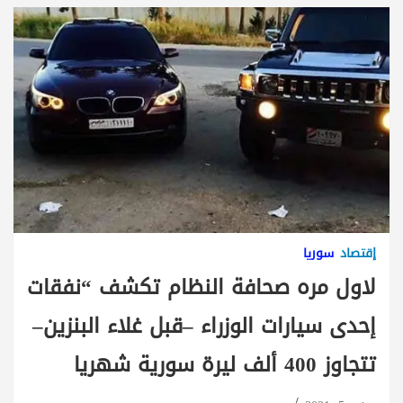
إقتصاد
سوريا
لاول مره صحافة النظام تكشف “نفقات
إحدى سيارات الوزراء –قبل غلاء البنزين–
تتجاوز 400 ألف ليرة سورية شهريا