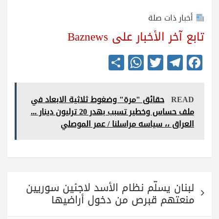
أخبار ذات صلة
تابع آخر الأخبار على Baznews
S
W
T
Te
Fa
ha
ha
wi
le
ce
re
ts
tte
gr
bo
READ
حقائق "مرة" وضغوط ثلاثية الابعاد في
A
r
a
ok
ملف حساس وخطير تسبب بهدر 20 ترليون دينار ...
pp
m
العراق ،، سياسه مراسلنا / عمر الموصلي
تصفّح
لبنان يسلّم نظام الأسد لاجئين سوريين
المقالات
منعتهم قبرص من دخول أراضيها