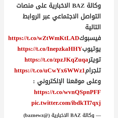
وكالة BAZ الاخبارية على منصات
التواصل الاجتماعي عبر الروابط
التالية
فيسبوك
https://t.co/wZtWmKtLAD
يوتيوب
https://t.co/InepzkaHHY
تويتر
https://t.co/zpzJKqZuqa
تلجرام
https://t.co/uCwYx6WWz1
وعلى موقعنا الإلكتروني :
https://t.co/wvnQSpnPFF
pic.twitter.com/ibdkTl7qxj
— وكالة BAZ الاخبارية (@baznewz)