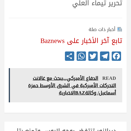
تحرير تيماء العلي
أخبار ذات صلة
تابع آخر الأخبار على Baznews
S
W
T
Te
Fa
ha
ha
wi
le
ce
re
ts
tte
gr
bo
READ
الدفاع الأميركي...يبحث مع غالانت
A
r
a
ok
التحركات الأميركية في الشرق الأوسط حمزة
pp
m
أسماعيل/ وكالةBAZالاخبارية
تصفّح