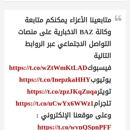
متابعينا الأعزاء يمكنكم متابعة
وكالة BAZ الاخبارية على منصات
التواصل الاجتماعي عبر الروابط
التالية
فيسبوك
https://t.co/wZtWmKtLAD
يوتيوب
https://t.co/InepzkaHHY
تويتر
https://t.co/zpzJKqZuqa
تلجرام
https://t.co/uCwYx6WWz1
وعلى موقعنا الإلكتروني :
https://t.co/wvnQSpnPFF