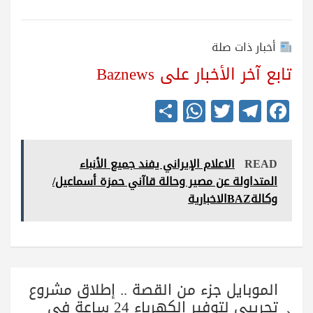
أخبار ذات صلة
تابع آخر الأخبار على Baznews
S
W
T
Te
Fa
ha
ha
wi
le
ce
re
ts
tte
gr
bo
READ
الاعلام الإيراني يفند جميع الأنباء
A
r
a
ok
المتداولة عن مصير وحالة قاآني حمزة أسماعيل/
pp
m
وكالةBAZالاخبارية
تصفّح
الموبايل جزء من القصة .. إطلاق مشروع
المقالات
تجريبي لتوفير الكهرباء 24 ساعة في