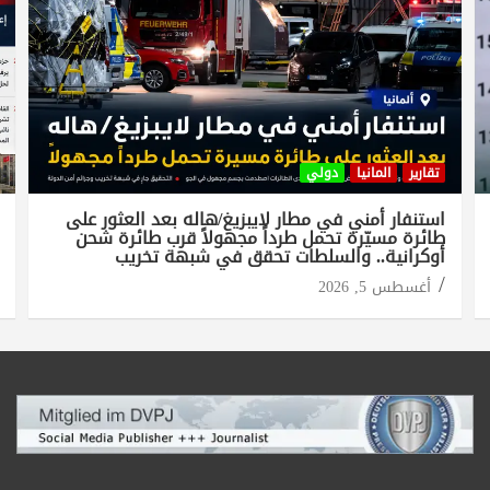
تقارير
المانيا
دولي
استنفار أمني في مطار لايبزيغ/هاله بعد العثور على
طائرة مسيّرة تحمل طرداً مجهولاً قرب طائرة شحن
أوكرانية.. والسلطات تحقق في شبهة تخريب
أغسطس 5, 2026