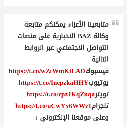
متابعينا الأعزاء يمكنكم متابعة
وكالة BAZ الاخبارية على منصات
التواصل الاجتماعي عبر الروابط
التالية
فيسبوك
https://t.co/wZtWmKtLAD
يوتيوب
https://t.co/InepzkaHHY
تويتر
https://t.co/zpzJKqZuqa
تلجرام
https://t.co/uCwYx6WWz1
وعلى موقعنا الإلكتروني :