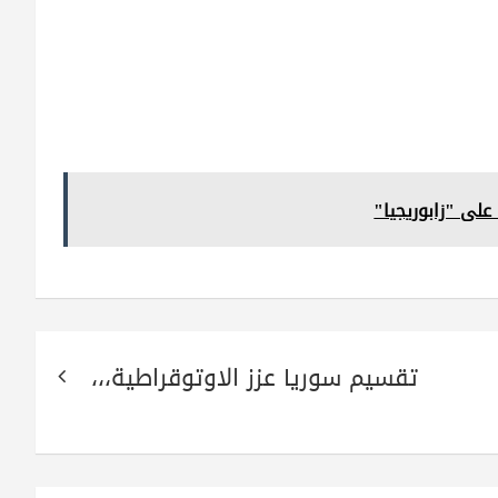
لى "زابوريجيا"
تقسيم سوريا عزز الاوتوقراطية،،،