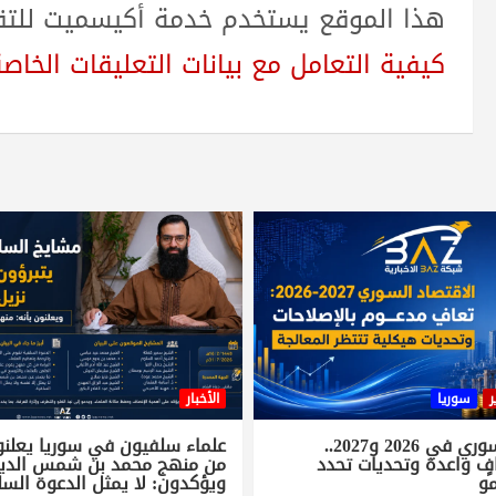
هذا الموقع يستخدم خدمة أكيسميت للتقلي
كيفية التعامل مع بيانات التعليقات الخاصة بك sed
ر
سوريا
الأخبار
الاقتصاد السوري في 2026 و2027..
علماء سلفيون في سوريا يعلنون
ٍ واعدة وتحديات تحدد
من منهج محمد بن شمس الدي
مو
ويؤكدون: لا يمثل الدعوة السل