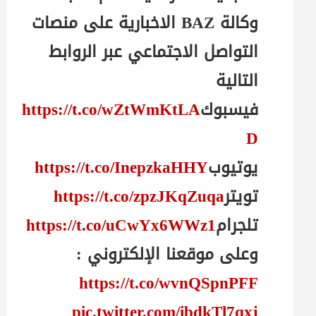
وكالة BAZ الاخبارية على منصات
التواصل الاجتماعي عبر الروابط
التالية
فيسبوك
https://t.co/wZtWmKtLA
D
يوتيوب
https://t.co/InepzkaHHY
تويتر
https://t.co/zpzJKqZuqa
تلجرام
https://t.co/uCwYx6WWz1
وعلى موقعنا الإلكتروني :
https://t.co/wvnQSpnPFF
pic.twitter.com/ibdkTl7qxj