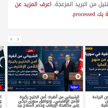
ل من البريد المزعجة.
اعرف المزيد عن
proces
.
سوريا
 البراءة
الشيباني من أنقرة: أمن الخليج ركيزة
ا
ن
للأمن الإقليمي.. وتوافق سوري-تركي
و
فية
على مكافحة الإرهاب وحصر السلاح بيد
ر