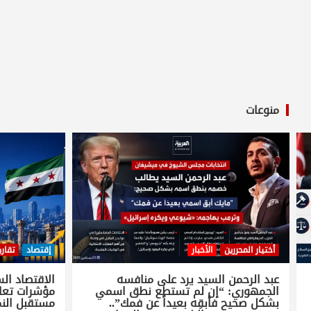
منوعات
أختيار المحررين
الأخبار
إقتصاد
تقاري
عبد الرحمن السيد يرد على منافسه
الجمهوري: “إن لم تستطع نطق اسمي
مؤشرات تعاف
بشكل صحيح فأبقِه بعيداً عن فمك”..
مستقبل الن