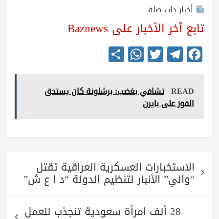
أخبار ذات صلة
تابع آخر الأخبار على Baznews
S
W
T
Te
Fa
ha
ha
wi
le
ce
re
ts
tte
gr
bo
READ
تشافي بغضب: برشلونة كان يستحق
A
r
a
ok
الفوز على بايرن
pp
m
تصفّح
الاستخبارات العسكرية العراقية تقتل
المقالات
“والي” الأنبار لتنظيم الدولة “د ا ع ش”
28 ألف امرأة سعودية تنجذب للعمل