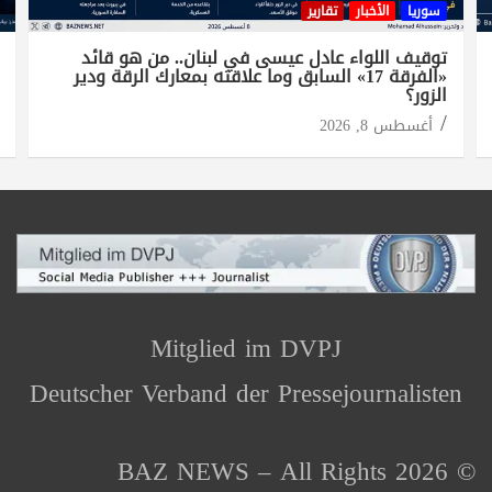
سوريا
الأخبار
تقارير
توقيف اللواء عادل عيسى في لبنان.. من هو قائد
«الفرقة 17» السابق وما علاقته بمعارك الرقة ودير
الزور؟
أغسطس 8, 2026
Mitglied im DVPJ
Deutscher Verband der Pressejournalisten
© 2026 BAZ NEWS – All Rights