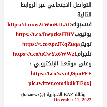
التواصل الاجتماعي عبر الروابط
التالية
فيسبوك
https://t.co/wZtWmKtLAD
يوتيوب
https://t.co/InepzkaHHY
تويتر
https://t.co/zpzJKqZuqa
تلجرام
https://t.co/uCwYx6WWz1
وعلى موقعنا الإلكتروني :
https://t.co/wvnQSpnPFF
pic.twitter.com/ibdkTl7qxj
— وكالة BAZ الاخبارية (@baznewz)
December 11, 2022