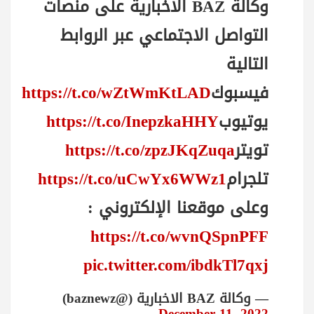
وكالة BAZ الاخبارية على منصات
التواصل الاجتماعي عبر الروابط
التالية
فيسبوك
https://t.co/wZtWmKtLAD
يوتيوب
https://t.co/InepzkaHHY
تويتر
https://t.co/zpzJKqZuqa
تلجرام
https://t.co/uCwYx6WWz1
وعلى موقعنا الإلكتروني :
https://t.co/wvnQSpnPFF
pic.twitter.com/ibdkTl7qxj
— وكالة BAZ الاخبارية (@baznewz)