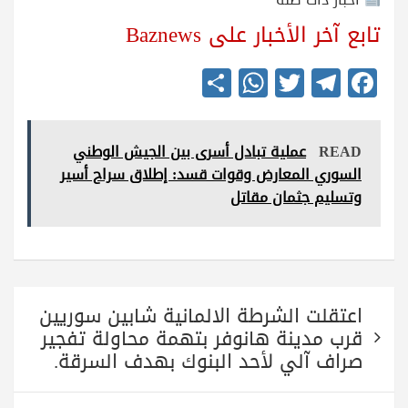
تابع آخر الأخبار على Baznews
S
W
T
Te
Fa
ha
ha
wi
le
ce
re
ts
tte
gr
bo
READ
عملية تبادل أسرى بين الجيش الوطني
A
r
a
ok
السوري المعارض وقوات قسد: إطلاق سراح أسير
pp
m
وتسليم جثمان مقاتل
تصفّح
اعتقلت الشرطة الالمانية شابين سوريين
المقالات
قرب مدينة هانوفر بتهمة محاولة تفجير
صراف آلي لأحد البنوك بهدف السرقة.