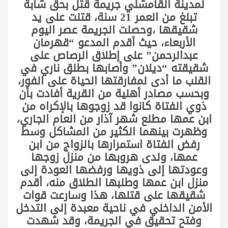
لمدينة القامشلي جريمة قتل بحق شابة
تبلغ من العمر 21 سنة، قتلت على يد
شقيقها ،وحصلت الجريمة عصر اليوم
الأربعاء، حيث أقدم المدعو “قهرمان
عبدالرحمن” على إطلاق الرصاص على
شقيقته “ديلان” وأصابها بطلق ناري في
القلب ما أدى لمفارقتها الحياة على الفور،
وبحسب مصادر أهلية من القرية أفادت بأن
ذوي الفتاة كانوا قد زوجوها بالإكراه من
ابن عمها مطلع شهر آذار من العام الجاري،
وظهرت بينهما الكثير من المشاكل وسط
رفض الفتاة استمرارها بالزواج من ابن
عمها، ولدى هروبها من منزل زوجها
وعودتها إلى ذويها ورفضها العودة إلى
منزل ابن عمها وطلبها الطلاق منه، أقدم
شقيقها على قتلها، هذا وسارعت قوات
الأمن الداخلي في ناحية معبدة إلى التدخل
وفتح تحقيق في الجريمة، وقد شهدت