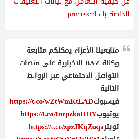
عن كيفية التعامل مع بيانات التعليقات
الخاصة بك processed
.
متابعينا الأعزاء يمكنكم متابعة
وكالة BAZ الاخبارية على منصات
التواصل الاجتماعي عبر الروابط
التالية
فيسبوك
https://t.co/wZtWmKtLAD
يوتيوب
https://t.co/InepzkaHHY
تويتر
https://t.co/zpzJKqZuqa