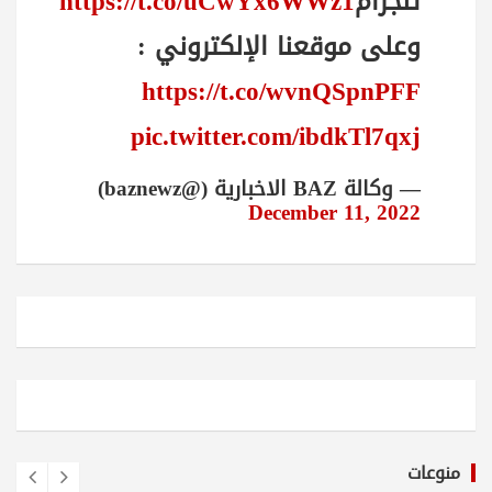
تلجرام
https://t.co/uCwYx6WWz1
وعلى موقعنا الإلكتروني :
https://t.co/wvnQSpnPFF
pic.twitter.com/ibdkTl7qxj
— وكالة BAZ الاخبارية (@baznewz)
December 11, 2022
منوعات