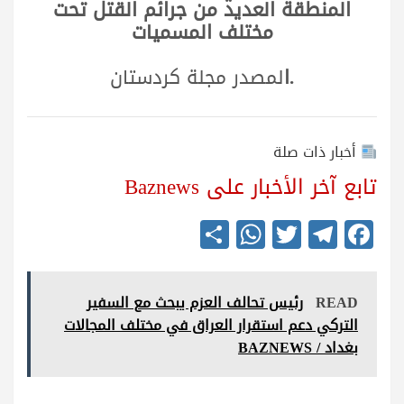
المنطقة العديد من جرائم القتل تحت
مختلف المسميات
.ا
لمصدر مجلة كردستان
أخبار ذات صلة
تابع آخر الأخبار على Baznews
S
W
T
Te
Fa
ha
ha
wi
le
ce
re
ts
tte
gr
bo
READ
رئيس تحالف العزم يبحث مع السفير
A
r
a
ok
التركي دعم استقرار العراق في مختلف المجالات
pp
m
بغداد / BAZNEWS