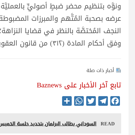
ونوَّه بتنظيم محضر ضبطٍ أصوليٍّ بالعمليَّة الم
عرضه بصحبة المُتَّهم والمبرزات المضبو
النجف المُختصَّة بالنظر في قضايا النزاهة؛
وفق أحكام المادة (٣١٢) من قانون العقوبات …
أخبار ذات صلة
تابع آخر الأخبار على Baznews
S
W
T
Te
Fa
ha
ha
wi
le
ce
re
ts
tte
gr
bo
READ
السوداني يطالب البرلمان بتحديد جلسة الخميس
A
r
a
ok