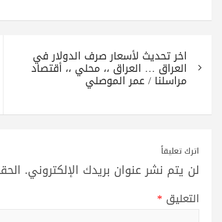
pp
m
تصفّح
اخر تحديث لأسعار صرف الدولار في
المقالات
العراق … العراق ،، محلي ،، أقتصاد
مراسلنا / عمر الموصلي
اترك تعليقاً
لن يتم نشر عنوان بريدك الإلكتروني.
الحقو
التعليق
*