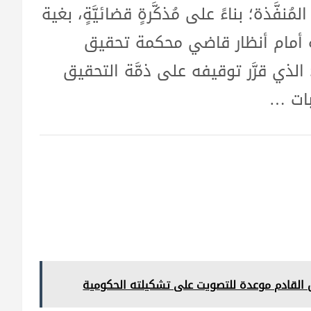
ُنفَّذة؛ بناءً على مُذكَّرةٍ قضائيَّةٍ، بغية
طة أمام أنظار قاضي محكمة تحقيق
 الذي قرَّر توقيفه على ذمَّة التحقيق
 القادم موعدة للتصويت على تشكيلته الحكومية