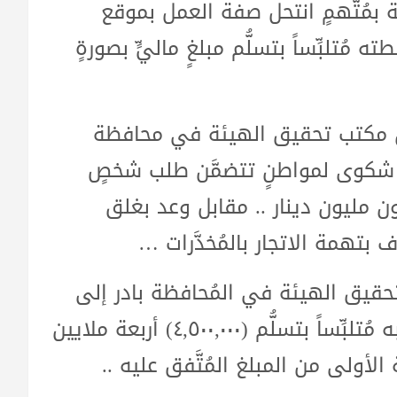
حة بمُتَّهمٍ انتحل صفة العمل بموقع
ُتلبِّساً بتسلُّم مبلغٍ ماليٍّ بصورةٍ
أن مكتب تحقيق الهيئة في محافظة
 شكوى لمواطنٍ تتضمَّن طلب شخصٍ
٢٥,٠٠٠,) خمسة وعشرون مليون دينار .. مقابل وعد بغلق
تهمة الاتجار بالمُخدَّرات …
تحقيق الهيئة في المُحافظة بادر إلى
نصب كمينٍ مُحكمٍ للمشكو منه، والإيقاع به مُتلبِّساً بتسلُّم (٤,٥٠٠,٠٠٠) أربعة ملايين
لأولى من المبلغ المُتَّفق عليه ..