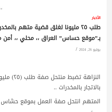
الأخبار
طلب ٢٥ مليونا لغلق قضية متهم بالم
بـ”موقع حساس” العراق ،، محلي ،، أمن مر
يوليو 26, 2024
النزاهة تض
بالاتجار بالمخدرات ..
المتهم انتحل صفة العمل بموقع حسَّاس ف