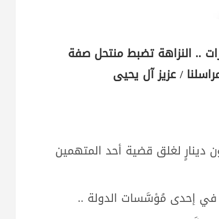
خدرات .. النزاهة تضبط منتحل صفة
اسلنا / عزيز آل يحيى
بط منتحل صفة طلب (٢٥) مليون دينارٍ لغلق قضية أحد المتهمين
ي إحدى مُؤسَّسات الدولة ..