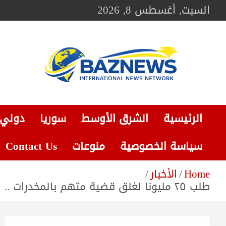
Ski
السبت, أغسطس 8, 2026
t
conten
BAZNEWS
شبكة باز الإخبارية
الرئيسية
الشرق الأوسط
سوريا
دولي
سياسة الخصوصية
منوعات
Contact Us
Home
الأخبار
طلب ٢٥ مليونا لغلق قضية متهم بالمخدرات .. النزاهة تضبط منتحل صفة بـ”موقع حساس” العراق ،، محلي ،، أمن مراسلنا / عزيز آل يحيى