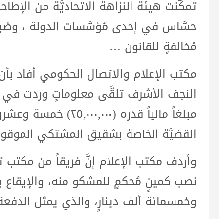
تمكَّنت هيئة النزاهة الاتحاديَّة من الإطا
حسَّاس في إحدى مُؤسَّسات الدولة ، وضبطته م
مُخالفةٍ للقانون …
مكتب الإعلام والاتصال الحكومي أفاد ب
النجف الأشرف تلقَّى معلوماتٍ وردت في
مبلغاً مالياً قدره (٠٠٠
القضيَّة الخاصة بشقيق المشتكي الموقوف ب
وأردف مكتب الإعلام إنَّ فريقاً من مكتب 
وخمسمائة ألف دينارٍ، والذي يمثل الدفعة ا