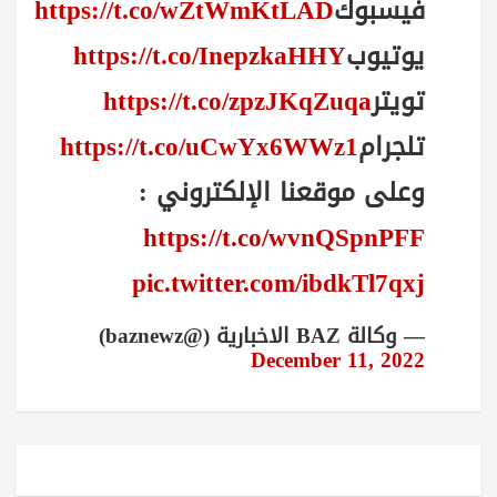
فيسبوك
https://t.co/wZtWmKtLAD
يوتيوب
https://t.co/InepzkaHHY
تويتر
https://t.co/zpzJKqZuqa
تلجرام
https://t.co/uCwYx6WWz1
وعلى موقعنا الإلكتروني :
https://t.co/wvnQSpnPFF
pic.twitter.com/ibdkTl7qxj
— وكالة BAZ الاخبارية (@baznewz)
December 11, 2022