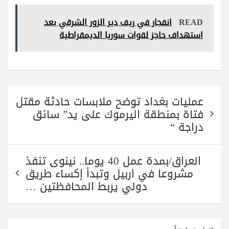
re
ts
tte
gr
bo
READ
انفجار في ريف دير الزور الشرقي بعد
A
r
a
ok
استهداف حاجز لقوات سوريا الديمقراطية
pp
m
تصفّح
عمليات بغداد توضح ملابسات حادثة مقتل
المقالات
فتاة بمنطقة اليرموك على يد” سائق
دراجة “
العراق/بمدة عمل 40 يوما.. نينوى تنفذ
مشروعا في اربيل وتبدأ إكساء طريق
دولي يربط المحافظتين …