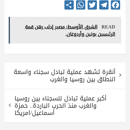
S
W
T
Te
Fa
ha
ha
wi
le
ce
re
ts
tte
gr
bo
READ
الشرق الأوسط: مصير إدلب رهن قمة
A
r
a
ok
الرئيسين بوتين وأردوغان.
pp
m
تصفّح
أنقرة تشهد عملية تبادل سجناء واسعة
المقالات
النطاق بين روسيا والغرب
أكبر عملية تبادل للسجناء بين روسيا
والغرب منذ الحرب الباردة.. حمزة
أسماعيل/امريكا