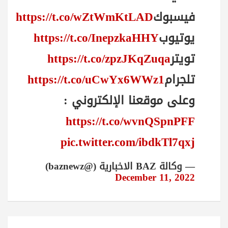
فيسبوك
https://t.co/wZtWmKtLAD
يوتيوب
https://t.co/InepzkaHHY
تويتر
https://t.co/zpzJKqZuqa
تلجرام
https://t.co/uCwYx6WWz1
وعلى موقعنا الإلكتروني :
https://t.co/wvnQSpnPFF
pic.twitter.com/ibdkTl7qxj
— وكالة BAZ الاخبارية (@baznewz)
December 11, 2022