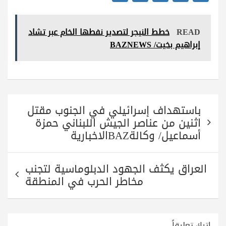
ha
ha
wi
le
ce
re
ts
tte
gr
bo
READ
خطط النيجر لتصدير نفطها الخام عبر تشاد
A
r
a
ok
إبراهيم بخيت/ BAZNEWS
pp
m
تصفّح
باستهداف إسرائيلي في الجنوب مقتل
المقالات
اثنين من عناصر الجيش اللبناني حمزة
أسماعيل/ وكالةBAZالاخبارية
العراق يكثف الجهود الدبلوماسية لتجنب
مخاطر الحرب في المنطقة
اترك تعليقاً