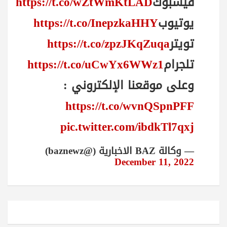
فيسبوك
https://t.co/wZtWmKtLAD
يوتيوب
https://t.co/InepzkaHHY
تويتر
https://t.co/zpzJKqZuqa
تلجرام
https://t.co/uCwYx6WWz1
وعلى موقعنا الإلكتروني :
https://t.co/wvnQSpnPFF
pic.twitter.com/ibdkTl7qxj
— وكالة BAZ الاخبارية (@baznewz)
December 11, 2022