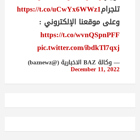
تلجرام
https://t.co/uCwYx6WWz1
وعلى موقعنا الإلكتروني :
https://t.co/wvnQSpnPFF
pic.twitter.com/ibdkTl7qxj
— وكالة BAZ الاخبارية (@baznewz)
December 11, 2022