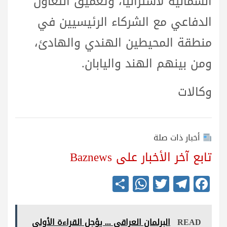
الشمالية لأستراليا، وتعميق التعاون
الدفاعي مع الشركاء الرئيسيين في
منطقة المحيطين الهندي والهادئ،
ومن بينهم الهند واليابان.
وكالات
أخبار ذات صلة
تابع آخر الأخبار على Baznews
S
W
T
Te
Fa
ha
ha
wi
le
ce
re
ts
tte
gr
bo
READ
البرلمان العراقي ... يؤجل القراءة الأولى