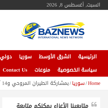
Ski
السبت, أغسطس 8, 2026
t
conten
BAZNEWS
شبكة باز الإخبارية
الرئيسية
الشرق الأوسط
سوريا
دولي
سياسة الخصوصية
منوعات
Contact Us
Home
سوريا
بمشاركة الطيران المروحي و14 آلية عسكرية التحالف الدولي يعنقل اثنين من كبار مستثمري آبار النفط شمال ديرالزور
متابعينا الأعزاء يمكنكم متابعة