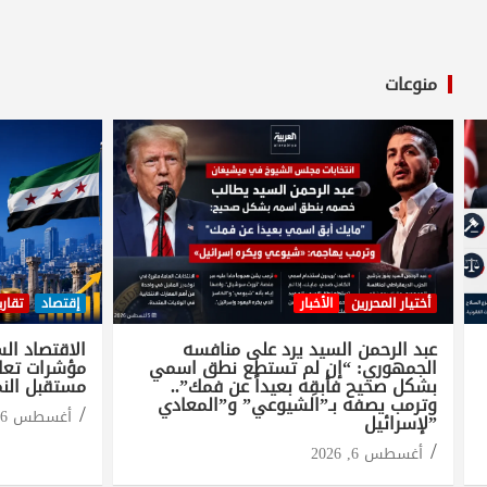
منوعات
أختيار المحررين
الأخبار
إقتصاد
تقاري
عبد الرحمن السيد يرد على منافسه
الجمهوري: “إن لم تستطع نطق اسمي
مؤشرات تعاف
بشكل صحيح فأبقِه بعيداً عن فمك”..
مستقبل الن
وترمب يصفه بـ”الشيوعي” و”المعادي
أغسطس 6, 2026
لإسرائيل”
أغسطس 6, 2026