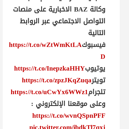
وكالة BAZ الاخبارية على منصات
التواصل الاجتماعي عبر الروابط
التالية
فيسبوك
https://t.co/wZtWmKtLA
D
يوتيوب
https://t.co/InepzkaHHY
تويتر
https://t.co/zpzJKqZuqa
تلجرام
https://t.co/uCwYx6WWz1
وعلى موقعنا الإلكتروني :
https://t.co/wvnQSpnPFF
pic.twitter.com/ibdkTl7qxj