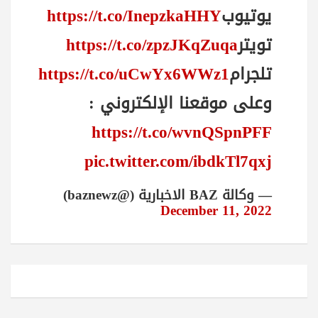
يوتيوب
https://t.co/InepzkaHHY
تويتر
https://t.co/zpzJKqZuqa
تلجرام
https://t.co/uCwYx6WWz1
وعلى موقعنا الإلكتروني :
https://t.co/wvnQSpnPFF
pic.twitter.com/ibdkTl7qxj
— وكالة BAZ الاخبارية (@baznewz)
December 11, 2022