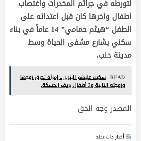
لتورطه في جرائم المخدرات واغتصاب
أطفال وأخرها كان قبل اعتدائه على
الطفل “هيثم حمامي” 14 عاماً في بناء
سكني بشارع مشفى الحياة وسط
مدينة حلب.
READ
سكبت عليهم البنزين.. إمرأة تحرق زوجها
وزوجته الثانية و3 أطفال بريف الحسكة.
المصدر وجه الحق
أخبار ذات صلة