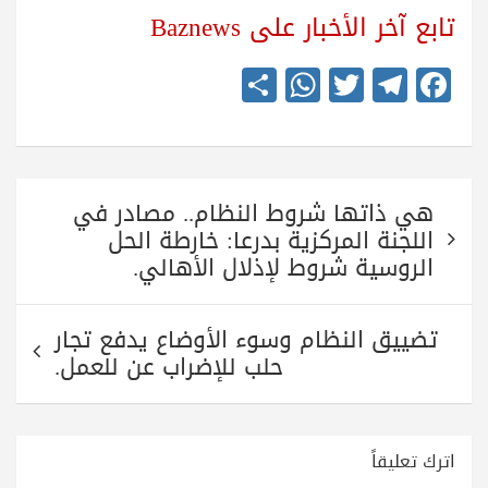
تابع آخر الأخبار على Baznews
S
W
T
Te
Fa
ha
ha
wi
le
ce
re
ts
tte
gr
bo
A
r
a
ok
تصفّح
pp
m
هي ذاتها شروط النظام.. مصادر في
المقالات
اللجنة المركزية بدرعا: خارطة الحل
الروسية شروط لإذلال الأهالي.
تضييق النظام وسوء الأوضاع يدفع تجار
حلب للإضراب عن للعمل.
اترك تعليقاً